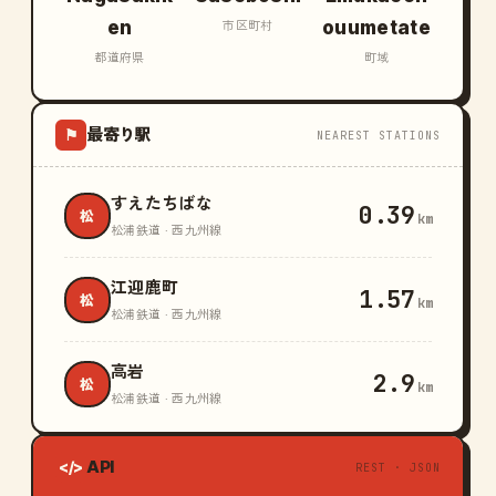
en
ouumetate
市区町村
都道府県
町域
最寄り駅
⚑
NEAREST STATIONS
すえたちばな
0.39
松
km
松浦鉄道 · 西九州線
江迎鹿町
1.57
松
km
松浦鉄道 · 西九州線
高岩
2.9
松
km
松浦鉄道 · 西九州線
API
</>
REST · JSON