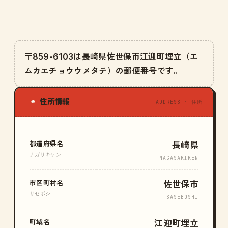
〒859-6103は長崎県佐世保市江迎町埋立（エ
ムカエチョウウメタテ）の郵便番号です。
住所情報
◉
ADDRESS · 住所
都道府県名
長崎県
ナガサキケン
NAGASAKIKEN
市区町村名
佐世保市
サセボシ
SASEBOSHI
町域名
江迎町埋立