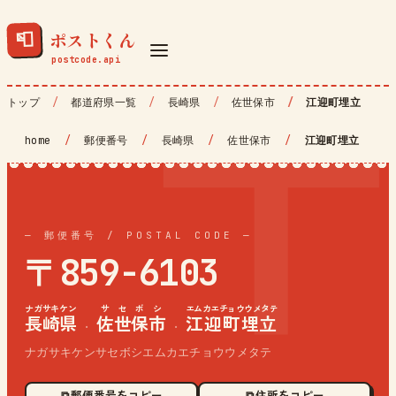
ポストくん
📮
トップ
都道府県一覧
長崎県
佐世保市
江迎町埋立
home
/
郵便番号
/
長崎県
/
佐世保市
/
江迎町埋立
— 郵便番号 / POSTAL CODE —
〒859-6103
ナガサキケン
サセボシ
エムカエチョウウメタテ
長崎県
佐世保市
江迎町埋立
·
·
ナガサキケンサセボシエムカエチョウウメタテ
⧉ 郵便番号をコピー
⧉ 住所をコピー