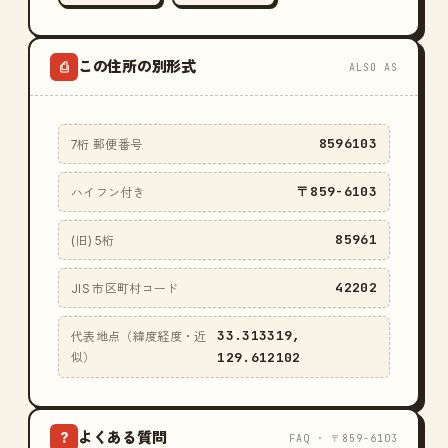
この住所の別形式
⎙
ALSO AS
8596103
7桁 郵便番号
〒859-6103
ハイフン付き
85961
(旧) 5桁
42202
JIS 市区町村コード
33.313319,
代表地点（緯度経度・近
129.612102
似）
よくある質問
?
FAQ · 〒859-6103