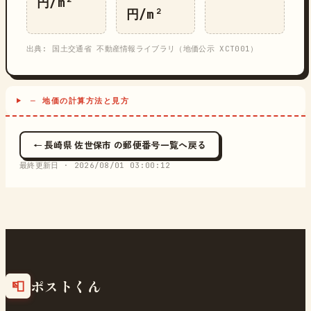
円/m²
円/m²
出典: 国土交通省 不動産情報ライブラリ（地価公示 XCT001）
─ 地価の計算方法と見方
← 長崎県 佐世保市 の郵便番号一覧へ戻る
最終更新日 ·
2026/08/01 03:00:12
ポストくん
📮