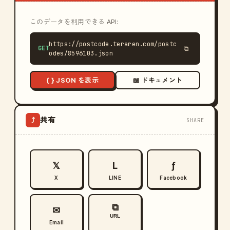
このデータを利用できる API:
https://postcode.teraren.com/postc
GET
⧉
odes/8596103.json
{ } JSON を表示
📖 ドキュメント
共有
⤴
SHARE
𝕏
L
ƒ
X
LINE
Facebook
⧉
✉
URL
Email