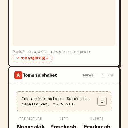
代表地点 33.313319, 129.612102
(approx)
↗ 大きな地図で見る
Roman alphabet
A
ROMAJI · ローマ字
Emukaechouumetate, Saseboshi,
⧉
Nagasakiken, 〒859-6103
PREFECTURE
CITY
SUBURB
Nagasakik
Saseboshi
Emukaech