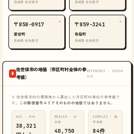
長崎県 佐世保市
長崎県 佐世保市
→
→
〒858-0917
〒859-3241
愛宕町
有福町
長崎県 佐世保市
長崎県 佐世保市
佐世保市の地価（市区町村全体の参
REFERENCE · 2025年
¥
公示
考値）
※ 佐世保市内の標準地から算出した市区町村単位の参考値で
す。
この郵便番号エリアそのものの地価ではありません
。
AVG · 平均
MEDIAN · 中
SAMPLES · 標
央値
準地数
38,321
40,750
84件