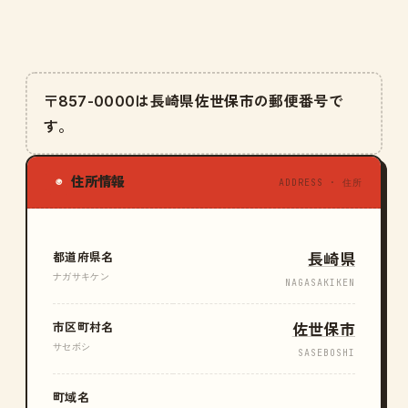
〒857-0000は長崎県佐世保市の郵便番号で
す。
住所情報
◉
ADDRESS · 住所
都道府県名
長崎県
ナガサキケン
NAGASAKIKEN
市区町村名
佐世保市
サセボシ
SASEBOSHI
町域名