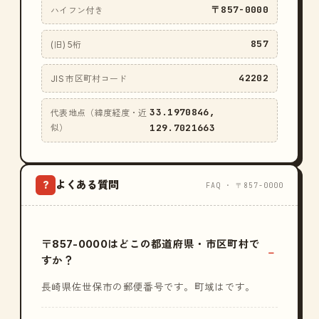
〒857-0000
ハイフン付き
857
(旧) 5桁
42202
JIS 市区町村コード
33.1970846,
代表地点（緯度経度・近
129.7021663
似）
よくある質問
?
FAQ · 〒857-0000
〒857-0000はどこの都道府県・市区町村で
すか？
長崎県佐世保市の郵便番号です。町域はです。