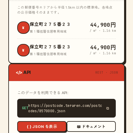
この郵便番号エリアから半径 1.5km 以内の標準地。各地点
の公示価格そのままです。
44,900円
保立町２７５番２３
¥
/ m² · 1.16 km
第１種低層住居専用地域
44,900円
保立町２７５番２３
¥
/ m² · 1.16 km
第１種低層住居専用地域
API
</>
REST · JSON
このデータを利用できる API:
https://postcode.teraren.com/postc
GET
⧉
odes/8570000.json
{ } JSON を表示
📖 ドキュメント