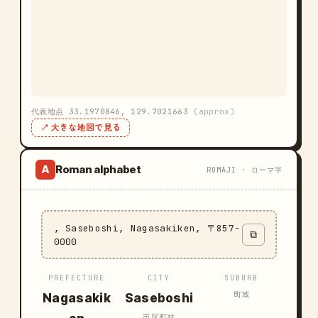
代表地点 33.1970846, 129.7021663
(approx)
↗ 大きな地図で見る
Roman alphabet
A
ROMAJI · ローマ字
, Saseboshi, Nagasakiken, 〒857-
⧉
0000
PREFECTURE
CITY
SUBURB
町域
Nagasakik
Saseboshi
市区町村