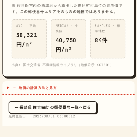
※ 佐世保市内の標準地から算出した市区町村単位の参考値で
す。
この郵便番号エリアそのものの地価ではありません
。
AVG · 平均
MEDIAN · 中
SAMPLES · 標
央値
準地数
38,321
40,750
84件
円/m²
円/m²
出典: 国土交通省 不動産情報ライブラリ（地価公示 XCT001）
─ 地価の計算方法と見方
← 長崎県 佐世保市 の郵便番号一覧へ戻る
最終更新日 ·
2026/08/01 03:00:12