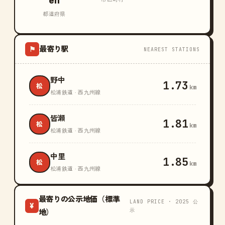
en
都道府県
最寄り駅
⚑
NEAREST STATIONS
野中
1.73
松
km
松浦鉄道 · 西九州線
皆瀬
1.81
松
km
松浦鉄道 · 西九州線
中里
1.85
松
km
松浦鉄道 · 西九州線
最寄りの公示地価（標準
LAND PRICE · 2025 公
¥
示
地）