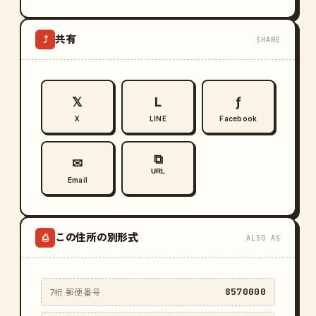
共有
⤴
SHARE
𝕏
L
ƒ
X
LINE
Facebook
⧉
✉
URL
Email
この住所の別形式
⎙
ALSO AS
8570000
7桁 郵便番号