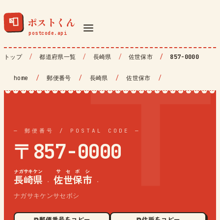
ポストくん
📮
トップ
都道府県一覧
長崎県
佐世保市
857-0000
home
/
郵便番号
/
長崎県
/
佐世保市
/
— 郵便番号 / POSTAL CODE —
〒857-0000
ナガサキケン
サセボシ
長崎県
佐世保市
·
·
ナガサキケンサセボシ
⧉ 郵便番号をコピー
⧉ 住所をコピー