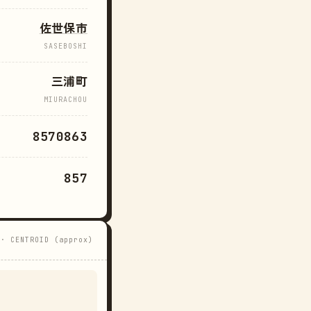
佐世保市
SASEBOSHI
三浦町
MIURACHOU
8570863
857
 · CENTROID (approx)