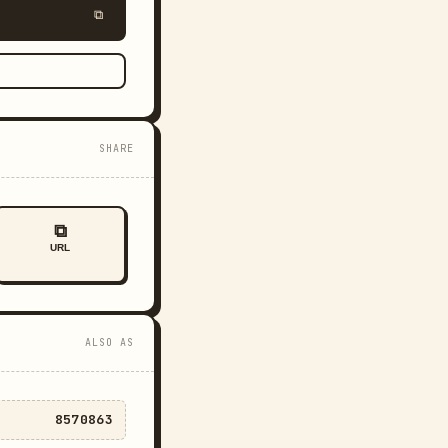
⧉
SHARE
⧉
URL
ALSO AS
8570863