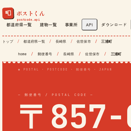
ポストくん
📮
都道府県一覧
建物一覧
事業所
API
ダウンロード
トップ
都道府県一覧
長崎県
佐世保市
三浦町
home
/
郵便番号
/
長崎県
/
佐世保市
/
三浦町
◉ POSTAL · POSTCODE · 郵便番号 · JAPAN
— 郵便番号 / POSTAL CODE —
〒857-