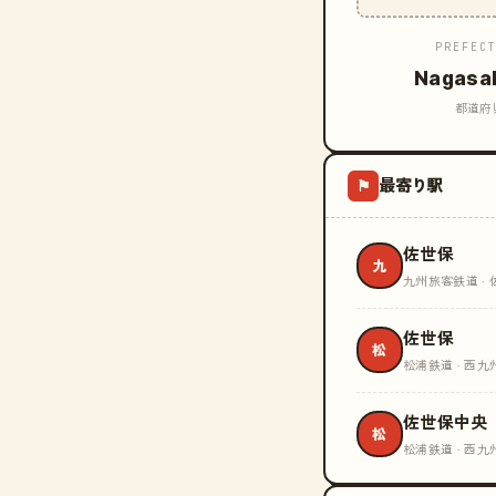
PREFEC
Nagasa
都道府
最寄り駅
⚑
佐世保
九
九州旅客鉄道 ·
佐世保
松
松浦鉄道 · 西九
佐世保中央
松
松浦鉄道 · 西九