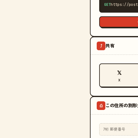
GET
https://post
共有
⤴
𝕏
X
この住所の別形
⎙
7桁 郵便番号