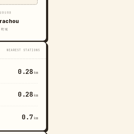
UBURB
rachou
町域
NEAREST STATIONS
0.28
km
0.28
km
0.7
km