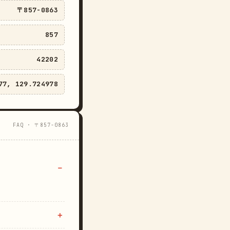
〒857-0863
857
42202
77, 129.724978
FAQ · 〒857-0863