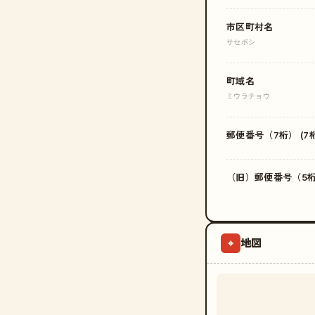
市区町村名
サセボシ
町域名
ミウラチョウ
郵便番号（7桁） (7桁
（旧）郵便番号（5桁）
地図
⌖