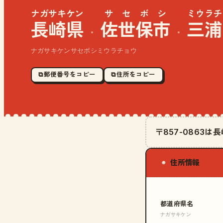
ナガサキケン
サセボシ
ミウラチ
長崎県
佐世保市
三浦
·
·
ナガサキケンサセボシミウラチョウ
⧉ 郵便番号をコピー
⧉ 住所をコピー
〒857-0863
住所情報
◉
都道府県名
ナガサキケン