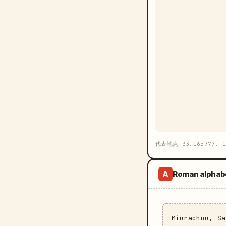
代表地点 33.165777, 1
Roman alphab
A
Miurachou, S