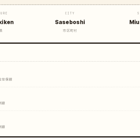
TURE
CITY
S
kiken
Saseboshi
Miu
県
市区町村
 佐世保線
州線
州線