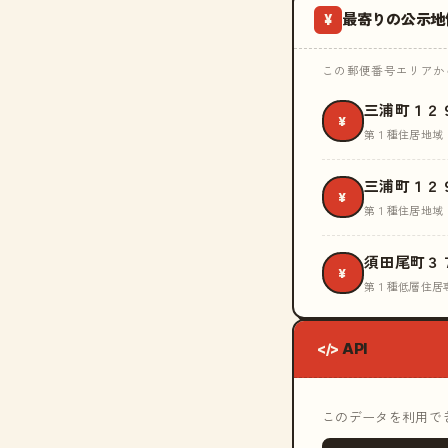
最寄りの公示地
¥
この郵便番号エリアから
三浦町１２
¥
第１種住居地域
三浦町１２
¥
第１種住居地域
須田尾町３
¥
第１種低層住居
API
</>
このデータを利用できる