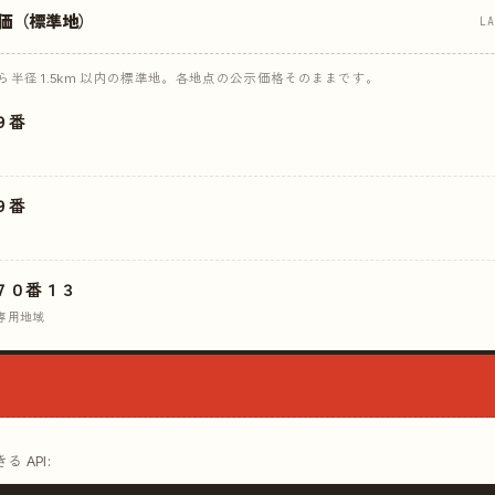
価（標準地）
L
半径 1.5km 以内の標準地。各地点の公示価格そのままです。
９番
９番
７０番１３
専用地域
 API: