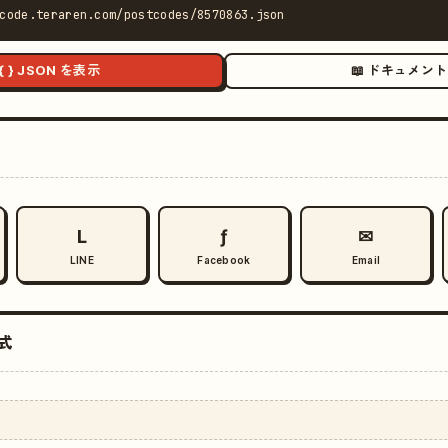
code.teraren.com/postcodes/8570863.json
{ } JSON を表示
📖 ドキュメント
L
ƒ
✉
LINE
Facebook
Email
式