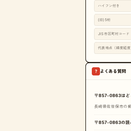
ハイフン付き
(旧) 5桁
JIS 市区町村コード
代表地点（緯度経度
よくある質問
?
〒857-0863
長崎県佐世保市の
〒857-0863の