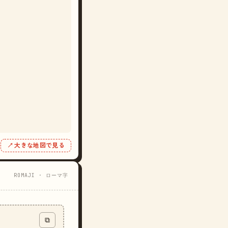
↗ 大きな地図で見る
ROMAJI · ローマ字
⧉