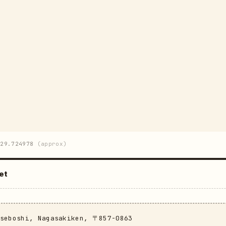
29.724978
(approx)
et
aseboshi, Nagasakiken, 〒857-0863