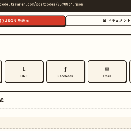
code.teraren.com/postcodes/8570834.json
{ } JSON を表示
📖 ドキュメント
L
ƒ
✉
LINE
Facebook
Email
式