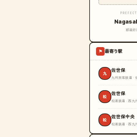
PREFEC
Nagasa
都道府
最寄り駅
⚑
佐世保
九
九州旅客鉄道 ·
佐世保
松
松浦鉄道 · 西九
佐世保中央
松
松浦鉄道 · 西九