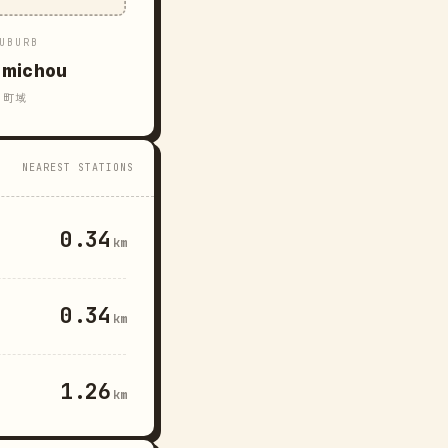
UBURB
omichou
町域
NEAREST STATIONS
0.34
km
0.34
km
1.26
km