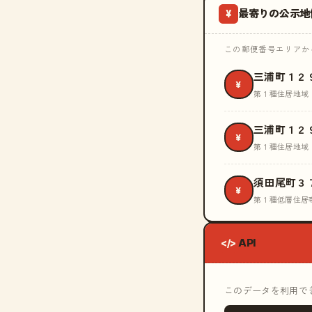
最寄りの公示地
¥
この郵便番号エリアから
三浦町１２
¥
第１種住居地域
三浦町１２
¥
第１種住居地域
須田尾町３
¥
第１種低層住居
API
</>
このデータを利用できる