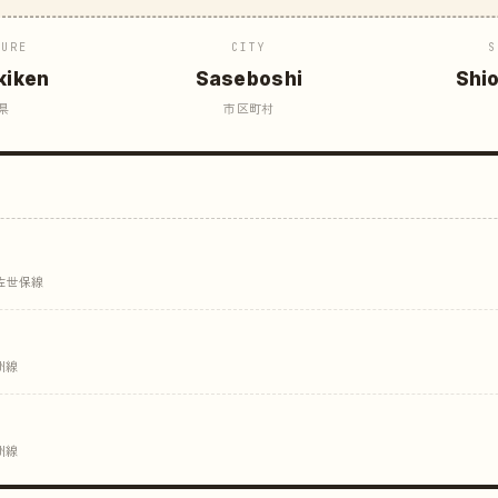
TURE
CITY
S
kiken
Saseboshi
Shi
県
市区町村
 佐世保線
州線
州線