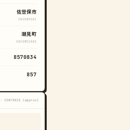
佐世保市
SASEBOSHI
潮見町
SHIOMICHOU
8570834
857
 · CENTROID (approx)