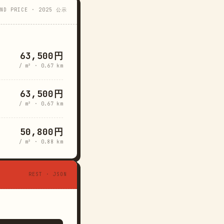
AND PRICE · 2025 公示
63,500円
/ m² · 0.67 km
63,500円
/ m² · 0.67 km
50,800円
/ m² · 0.88 km
REST · JSON