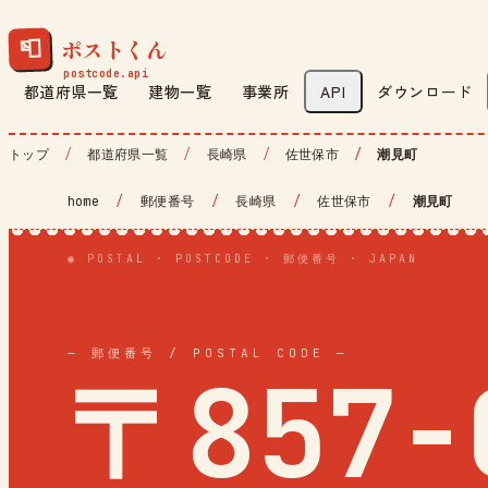
ポストくん
📮
都道府県一覧
建物一覧
事業所
API
ダウンロード
トップ
都道府県一覧
長崎県
佐世保市
潮見町
home
/
郵便番号
/
長崎県
/
佐世保市
/
潮見町
◉ POSTAL · POSTCODE · 郵便番号 · JAPAN
— 郵便番号 / POSTAL CODE —
〒857-