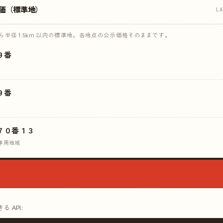
価（標準地）
L
半径 1.5km 以内の標準地。各地点の公示価格そのままです。
９番
９番
７０番１３
専用地域
 API: