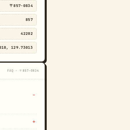
〒857-0834
857
42202
818, 129.73013
FAQ · 〒857-0834