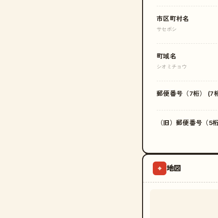
市区町村名
サセボシ
町域名
シオミチョウ
郵便番号（7桁） (7桁
（旧）郵便番号（5桁）
地図
⌖