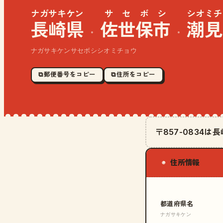
ナガサキケン
サセボシ
シオミチ
長崎県
佐世保市
潮見
·
·
ナガサキケンサセボシシオミチョウ
⧉ 郵便番号をコピー
⧉ 住所をコピー
〒857-0834
住所情報
◉
都道府県名
ナガサキケン