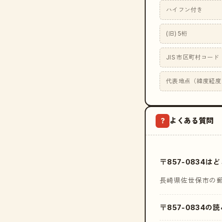
ハイフン付き
(旧) 5桁
JIS 市区町村コード
代表地点（緯度経度
よくある質問
?
〒857-0834
長崎県佐世保市の
〒857-0834の