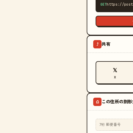
GET
https://post
共有
⤴
𝕏
X
この住所の別形
⎙
7桁 郵便番号