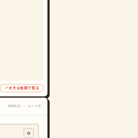
↗ 大きな地図で見る
ROMAJI · ローマ字
⧉