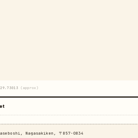
129.73013
(approx)
et
Saseboshi, Nagasakiken, 〒857-0834