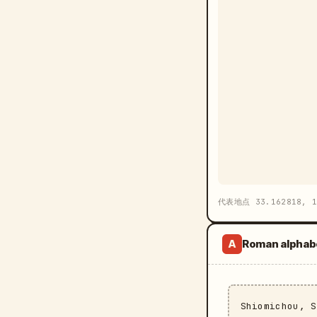
代表地点 33.162818, 
Roman alphab
A
Shiomichou, 