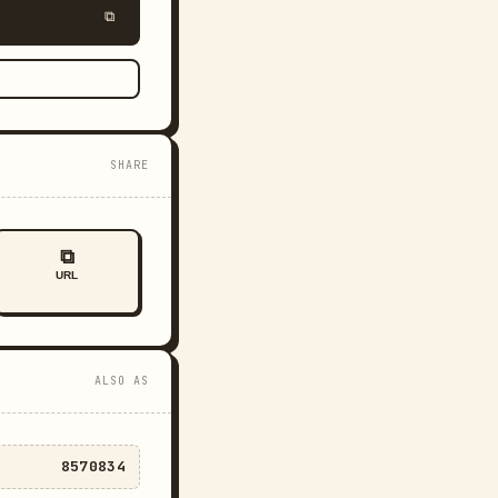
⧉
SHARE
⧉
URL
ALSO AS
8570834