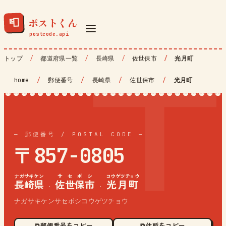
ポストくん
📮
トップ
都道府県一覧
長崎県
佐世保市
光月町
home
/
郵便番号
/
長崎県
/
佐世保市
/
光月町
— 郵便番号 / POSTAL CODE —
〒857-0805
ナガサキケン
サセボシ
コウゲツチョウ
長崎県
佐世保市
光月町
·
·
ナガサキケンサセボシコウゲツチョウ
⧉ 郵便番号をコピー
⧉ 住所をコピー