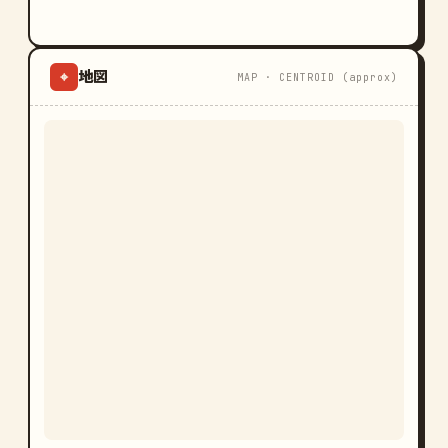
地図
⌖
MAP · CENTROID (approx)