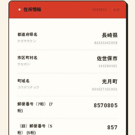
住所情報
◉
ADDRESS · 住所
都道府県名
長崎県
ナガサキケン
NAGASAKIKEN
市区町村名
佐世保市
サセボシ
SASEBOSHI
町域名
光月町
コウゲツチョウ
KOUGETSUCHOU
郵便番号（7桁） (7
8570805
桁)
（旧）郵便番号（5
857
桁） (5桁)