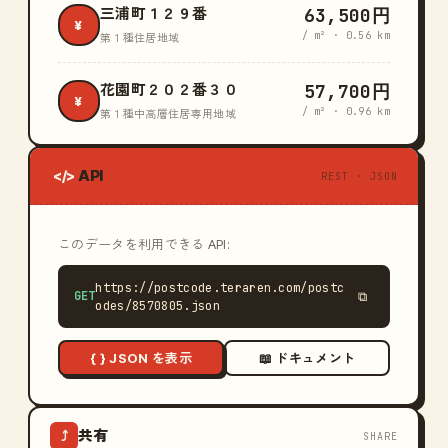
63,500円
三浦町１２９番
¥
/ m² · 0.56 km
第１種住居地域
57,700円
花園町２０２番３０
¥
/ m² · 0.96 km
第１種中高層住居専用地域
API
</>
REST · JSON
このデータを利用できる API:
https://postcode.teraren.com/postc
GET
⧉
odes/8570805.json
{ } JSON を表示
📖 ドキュメント
共有
⤴
SHARE