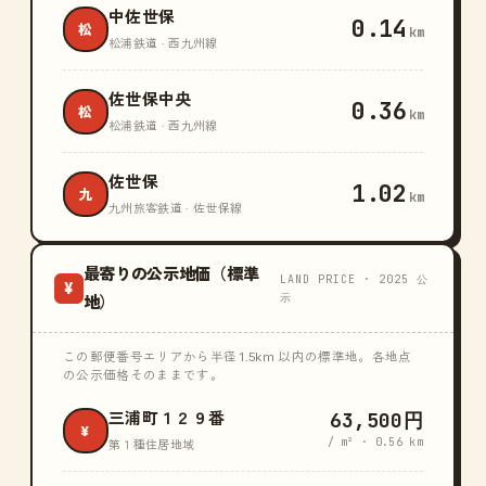
中佐世保
0.14
松
km
松浦鉄道 · 西九州線
佐世保中央
0.36
松
km
松浦鉄道 · 西九州線
佐世保
1.02
九
km
九州旅客鉄道 · 佐世保線
最寄りの公示地価（標準
LAND PRICE · 2025 公
¥
示
地）
この郵便番号エリアから半径 1.5km 以内の標準地。各地点
の公示価格そのままです。
63,500円
三浦町１２９番
¥
/ m² · 0.56 km
第１種住居地域