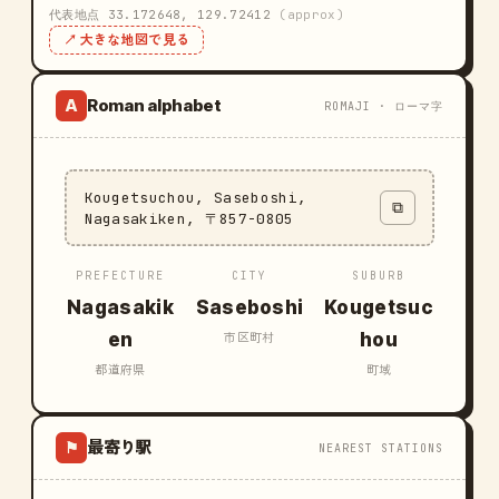
代表地点 33.172648, 129.72412
(approx)
↗ 大きな地図で見る
Roman alphabet
A
ROMAJI · ローマ字
Kougetsuchou, Saseboshi,
⧉
Nagasakiken, 〒857-0805
PREFECTURE
CITY
SUBURB
Nagasakik
Saseboshi
Kougetsuc
en
hou
市区町村
都道府県
町域
最寄り駅
⚑
NEAREST STATIONS