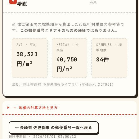
公示
考値）
※ 佐世保市内の標準地から算出した市区町村単位の参考値で
す。
この郵便番号エリアそのものの地価ではありません
。
AVG · 平均
MEDIAN · 中
SAMPLES · 標
央値
準地数
38,321
40,750
84件
円/m²
円/m²
出典: 国土交通省 不動産情報ライブラリ（地価公示 XCT001）
─ 地価の計算方法と見方
← 長崎県 佐世保市 の郵便番号一覧へ戻る
最終更新日 ·
2026/08/01 03:00:12