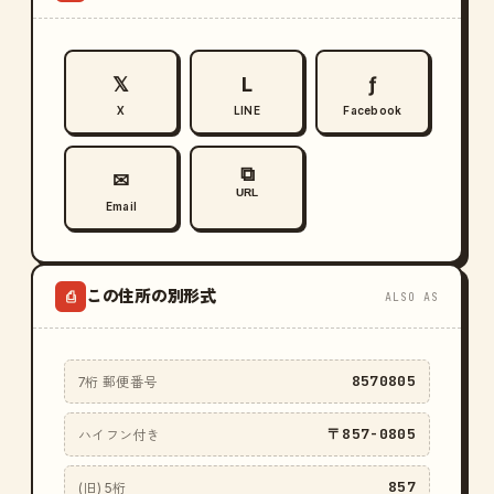
𝕏
L
ƒ
X
LINE
Facebook
⧉
✉
URL
Email
この住所の別形式
⎙
ALSO AS
8570805
7桁 郵便番号
〒857-0805
ハイフン付き
857
(旧) 5桁