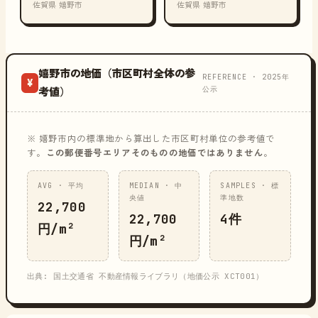
佐賀県 嬉野市
佐賀県 嬉野市
嬉野市の地価（市区町村全体の参
REFERENCE · 2025年
¥
公示
考値）
※ 嬉野市内の標準地から算出した市区町村単位の参考値で
す。
この郵便番号エリアそのものの地価ではありません
。
AVG · 平均
MEDIAN · 中
SAMPLES · 標
央値
準地数
22,700
22,700
4件
円/m²
円/m²
出典: 国土交通省 不動産情報ライブラリ（地価公示 XCT001）