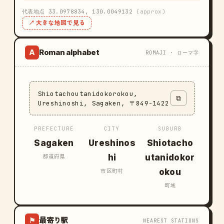
代表地点 33.0978834, 130.0049132
(approx)
↗ 大きな地図で見る
Roman alphabet
A
ROMAJI · ローマ字
Shiotachoutanidokorokou,
⧉
Ureshinoshi, Sagaken, 〒849-1422
PREFECTURE
CITY
SUBURB
Sagaken
Ureshinos
Shiotacho
hi
utanidokor
都道府県
okou
市区町村
町域
最寄り駅
⚑
NEAREST STATIONS