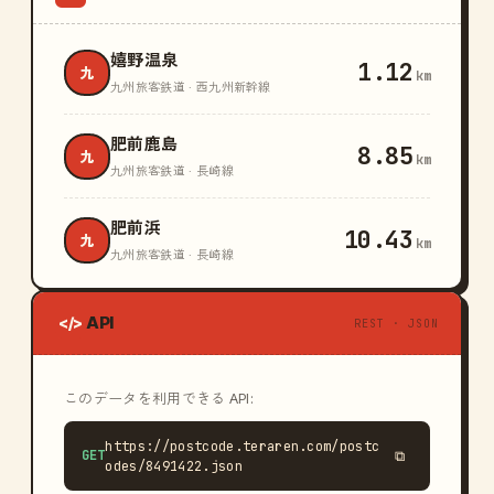
嬉野温泉
1.12
九
km
九州旅客鉄道 · 西九州新幹線
肥前鹿島
8.85
九
km
九州旅客鉄道 · 長崎線
肥前浜
10.43
九
km
九州旅客鉄道 · 長崎線
API
</>
REST · JSON
このデータを利用できる API:
https://postcode.teraren.com/postc
GET
⧉
odes/8491422.json