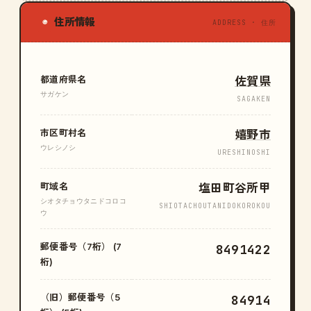
住所情報
◉
ADDRESS · 住所
都道府県名
佐賀県
サガケン
SAGAKEN
市区町村名
嬉野市
ウレシノシ
URESHINOSHI
町域名
塩田町谷所甲
シオタチョウタニドコロコ
SHIOTACHOUTANIDOKOROKOU
ウ
郵便番号（7桁） (7
8491422
桁)
（旧）郵便番号（5
84914