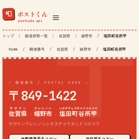
ポストくん
📮
トップ
都道府県一覧
佐賀県
嬉野市
塩田町谷所甲
home
/
郵便番号
/
佐賀県
/
嬉野市
/
塩田町谷所甲
— 郵便番号 / POSTAL CODE —
〒849-1422
サガケン
ウレシノシ
シオタチョウタニドコロコウ
佐賀県
嬉野市
塩田町谷所甲
·
·
サガケンウレシノシシオタチョウタニドコロコウ
⧉ 郵便番号をコピー
⧉ 住所をコピー