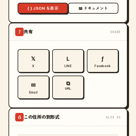
{ } JSON を表示
📖 ドキュメント
共有
⤴
SHARE
𝕏
L
ƒ
X
LINE
Facebook
⧉
✉
URL
Email
この住所の別形式
⎙
ALSO AS