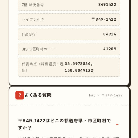
8491422
7桁 郵便番号
〒849-1422
ハイフン付き
84914
(旧) 5桁
41209
JIS 市区町村コード
33.0978834,
代表地点（緯度経度・近
130.0049132
似）
よくある質問
?
FAQ · 〒849-1422
〒849-1422はどこの都道府県・市区町村で
すか？