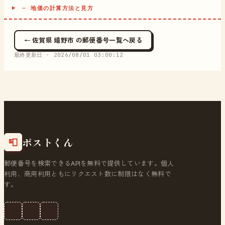
─ 地価の計算方法と見方
← 佐賀県 嬉野市 の郵便番号一覧へ戻る
最終更新日 ·
2026/08/01 03:00:12
ポストくん
📮
郵便番号を検索できるAPIを無料で提供しています。個人
利用、商用利用ともにリクエスト数に制限はなく無料で
す。