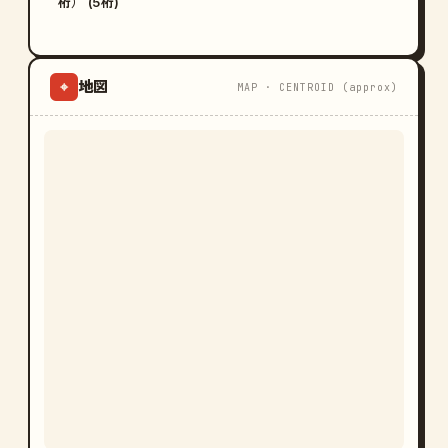
桁） (5桁)
地図
⌖
MAP · CENTROID (approx)