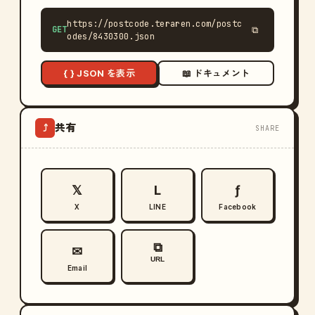
https://postcode.teraren.com/postc
GET
⧉
odes/8430300.json
{ } JSON を表示
📖 ドキュメント
共有
⤴
SHARE
𝕏
L
ƒ
X
LINE
Facebook
⧉
✉
URL
Email