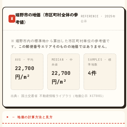
嬉野市の地価（市区町村全体の参
REFERENCE · 2025年
¥
公示
考値）
※ 嬉野市内の標準地から算出した市区町村単位の参考値で
す。
この郵便番号エリアそのものの地価ではありません
。
AVG · 平均
MEDIAN · 中
SAMPLES · 標
央値
準地数
22,700
22,700
4件
円/m²
円/m²
出典: 国土交通省 不動産情報ライブラリ（地価公示 XCT001）
─ 地価の計算方法と見方