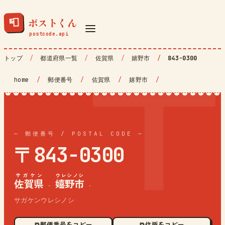
ポストくん
📮
トップ
都道府県一覧
佐賀県
嬉野市
843-0300
home
/
郵便番号
/
佐賀県
/
嬉野市
/
— 郵便番号 / POSTAL CODE —
〒843-0300
サガケン
ウレシノシ
佐賀県
嬉野市
·
·
サガケンウレシノシ
⧉ 郵便番号をコピー
⧉ 住所をコピー