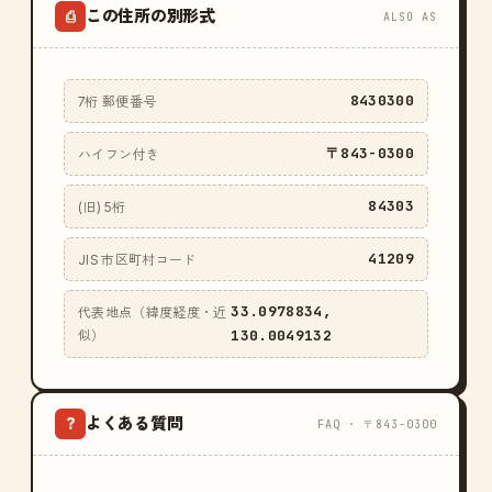
この住所の別形式
⎙
ALSO AS
8430300
7桁 郵便番号
〒843-0300
ハイフン付き
84303
(旧) 5桁
41209
JIS 市区町村コード
33.0978834,
代表地点（緯度経度・近
130.0049132
似）
よくある質問
?
FAQ · 〒843-0300