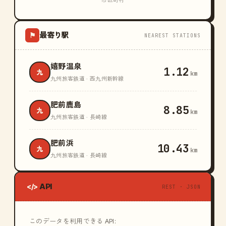
市区町村
最寄り駅
⚑
NEAREST STATIONS
嬉野温泉
1.12
九
km
九州旅客鉄道 · 西九州新幹線
肥前鹿島
8.85
九
km
九州旅客鉄道 · 長崎線
肥前浜
10.43
九
km
九州旅客鉄道 · 長崎線
API
</>
REST · JSON
このデータを利用できる API: