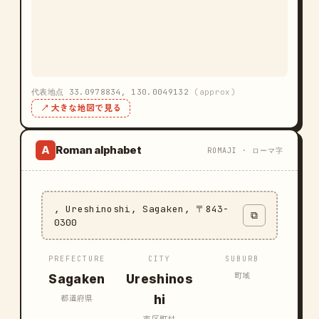
代表地点 33.0978834, 130.0049132
(approx)
↗ 大きな地図で見る
Roman alphabet
A
ROMAJI · ローマ字
, Ureshinoshi, Sagaken, 〒843-
⧉
0300
PREFECTURE
CITY
SUBURB
町域
Sagaken
Ureshinos
hi
都道府県