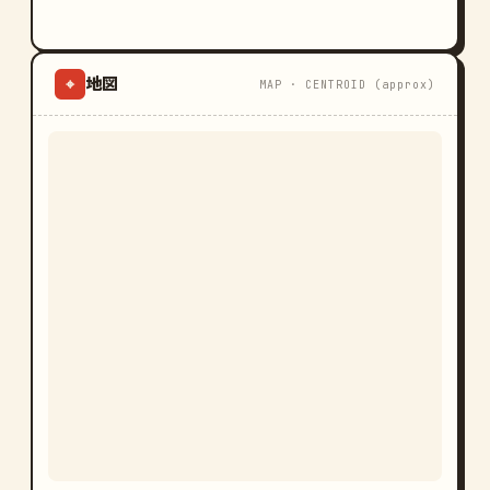
地図
⌖
MAP · CENTROID (approx)