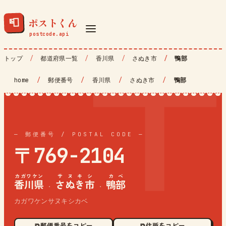
ポストくん
📮
トップ
都道府県一覧
香川県
さぬき市
鴨部
home
/
郵便番号
/
香川県
/
さぬき市
/
鴨部
— 郵便番号 / POSTAL CODE —
〒769-2104
カガワケン
サヌキシ
カベ
香川県
さぬき市
鴨部
·
·
カガワケンサヌキシカベ
⧉ 郵便番号をコピー
⧉ 住所をコピー