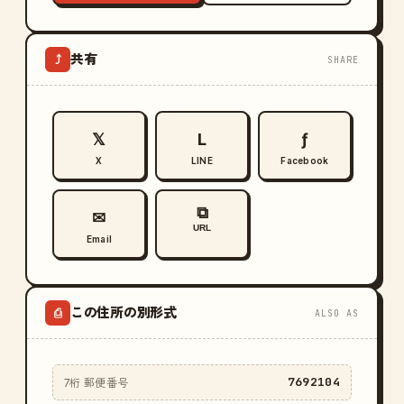
共有
⤴
SHARE
𝕏
L
ƒ
X
LINE
Facebook
⧉
✉
URL
Email
この住所の別形式
⎙
ALSO AS
7692104
7桁 郵便番号