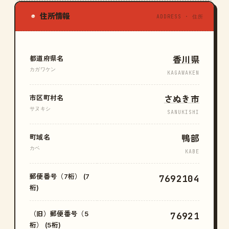
住所情報
◉
ADDRESS · 住所
都道府県名
香川県
カガワケン
KAGAWAKEN
市区町村名
さぬき市
サヌキシ
SANUKISHI
町域名
鴨部
カベ
KABE
郵便番号（7桁） (7
7692104
桁)
（旧）郵便番号（5
76921
桁） (5桁)