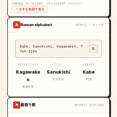
代表地点 34.311285, 134.221889
(approx)
↗ 大きな地図で見る
Roman alphabet
A
ROMAJI · ローマ字
Kabe, Sanukishi, Kagawaken, 〒
⧉
769-2104
PREFECTURE
CITY
SUBURB
Kagawake
Sanukishi
Kabe
n
市区町村
町域
都道府県
最寄り駅
⚑
NEAREST STATIONS