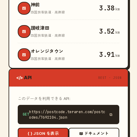
神前
3.38
四
km
四国旅客鉄道 · 高徳線
讃岐津田
3.52
四
km
四国旅客鉄道 · 高徳線
オレンジタウン
3.91
四
km
四国旅客鉄道 · 高徳線
API
</>
REST · JSON
このデータを利用できる API:
https://postcode.teraren.com/postc
GET
⧉
odes/7692104.json
{ } JSON を表示
📖 ドキュメント