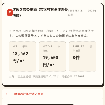
さぬき市の地価（市区町村全体の参
REFERENCE · 2025年
¥
公示
考値）
※ さぬき市内の標準地から算出した市区町村単位の参考値で
す。
この郵便番号エリアそのものの地価ではありません
。
AVG · 平均
MEDIAN · 中
SAMPLES · 標
央値
準地数
18,462
19,600
8件
円/m²
円/m²
出典: 国土交通省 不動産情報ライブラリ（地価公示 XCT001）
─ 地価の計算方法と見方