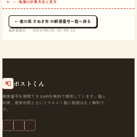
─ 地価の計算方法と見方
← 香川県 さぬき市 の郵便番号一覧へ戻る
最終更新日 ·
2026/08/01 03:00:12
ポストくん
📮
郵便番号を検索できるAPIを無料で提供しています。個人
利用、商用利用ともにリクエスト数に制限はなく無料で
す。