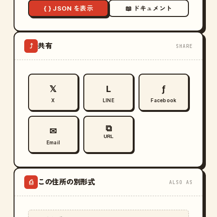
{ } JSON を表示
📖 ドキュメント
共有
⤴
SHARE
𝕏
L
ƒ
X
LINE
Facebook
⧉
✉
URL
Email
この住所の別形式
⎙
ALSO AS