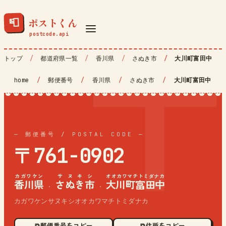
ポストくん
📮
トップ
都道府県一覧
香川県
さぬき市
大川町富田中
home
/
郵便番号
/
香川県
/
さぬき市
/
大川町富田中
— 郵便番号 / POSTAL CODE —
〒761-0902
カガワケン
サヌキシ
オオカワマチトミダナカ
香川県
さぬき市
大川町富田中
·
·
カガワケンサヌキシオオカワマチトミダナカ
⧉ 郵便番号をコピー
⧉ 住所をコピー