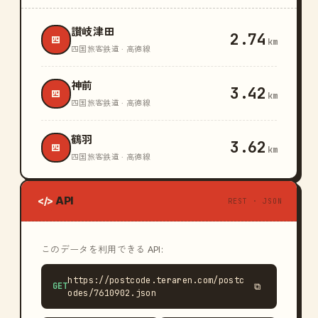
讃岐津田
2.74
四
km
四国旅客鉄道 · 高徳線
神前
3.42
四
km
四国旅客鉄道 · 高徳線
鶴羽
3.62
四
km
四国旅客鉄道 · 高徳線
API
</>
REST · JSON
このデータを利用できる API:
https://postcode.teraren.com/postc
GET
⧉
odes/7610902.json