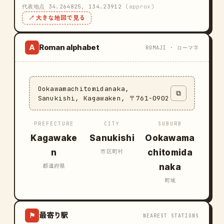
代表地点 34.264825, 134.23912
(approx)
↗ 大きな地図で見る
Roman alphabet
A
ROMAJI · ローマ字
Ookawamachitomidanaka,
⧉
Sanukishi, Kagawaken, 〒761-0902
PREFECTURE
CITY
SUBURB
Kagawake
Sanukishi
Ookawama
n
chitomida
市区町村
naka
都道府県
町域
最寄り駅
⚑
NEAREST STATIONS