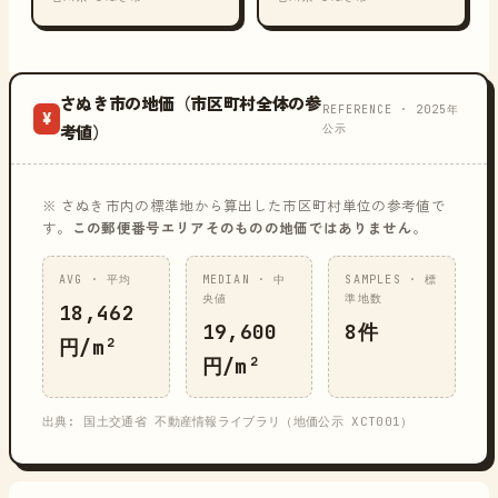
さぬき市の地価（市区町村全体の参
REFERENCE · 2025年
¥
公示
考値）
※ さぬき市内の標準地から算出した市区町村単位の参考値で
す。
この郵便番号エリアそのものの地価ではありません
。
AVG · 平均
MEDIAN · 中
SAMPLES · 標
央値
準地数
18,462
19,600
8件
円/m²
円/m²
出典: 国土交通省 不動産情報ライブラリ（地価公示 XCT001）