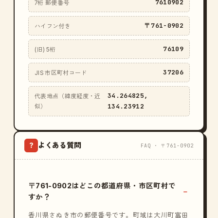
7610902
7桁 郵便番号
〒761-0902
ハイフン付き
76109
(旧) 5桁
37206
JIS 市区町村コード
34.264825,
代表地点（緯度経度・近
134.23912
似）
よくある質問
?
FAQ · 〒761-0902
〒761-0902はどこの都道府県・市区町村で
すか？
香川県さぬき市の郵便番号です。町域は大川町富田