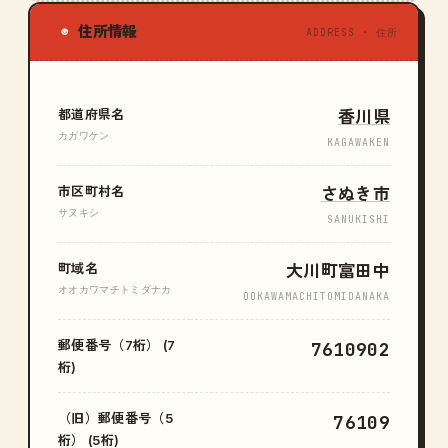
住所情報
◉
ADDRESS · 住所
都道府県名
香川県
カガワケン
KAGAWAKEN
市区町村名
さぬき市
サヌキシ
SANUKISHI
町域名
大川町富田中
オオカワマチトミダナカ
OOKAWAMACHITOMIDANAKA
郵便番号（7桁） (7
7610902
桁)
（旧）郵便番号（5
76109
桁） (5桁)