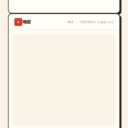
地図
⌖
MAP · CENTROID (approx)