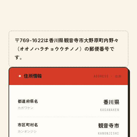
〒769-1622は香川県観音寺市大野原町内野々
（オオノハラチョウウチノノ）の郵便番号で
す。
住所情報
◉
ADDRESS · 住所
都道府県名
香川県
カガワケン
KAGAWAKEN
市区町村名
観音寺市
カンオンジシ
KANONJISHI