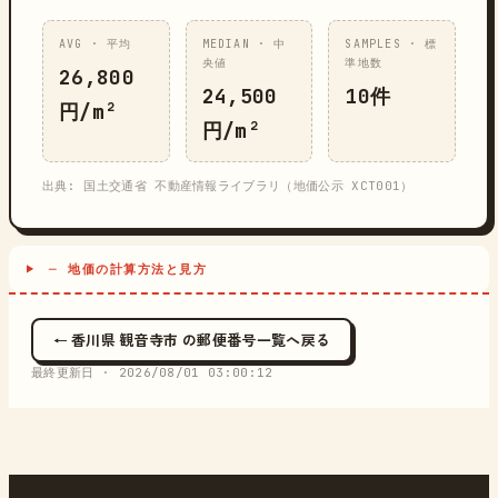
AVG · 平均
MEDIAN · 中
SAMPLES · 標
央値
準地数
26,800
24,500
10件
円/m²
円/m²
出典: 国土交通省 不動産情報ライブラリ（地価公示 XCT001）
─ 地価の計算方法と見方
← 香川県 観音寺市 の郵便番号一覧へ戻る
最終更新日 ·
2026/08/01 03:00:12