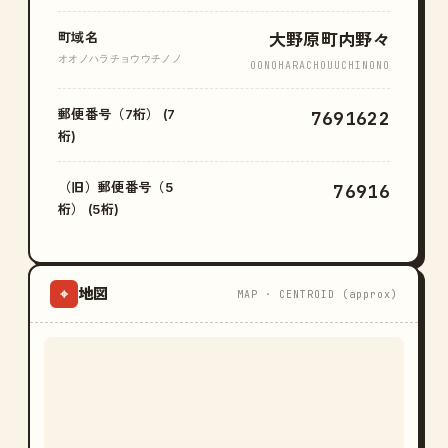
町域名
大野原町内野々
オオノハラチョウウチノノ
OONOHARACHOUUCHINONO
郵便番号（7桁） (7
7691622
桁)
（旧）郵便番号（5
76916
桁） (5桁)
地図
⌖
MAP · CENTROID (approx)