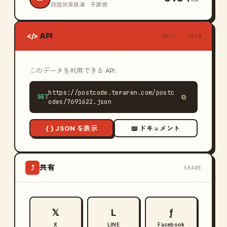
四国旅客鉄道 · 予讃線
API
</>
REST · JSON
このデータを利用できる API:
https://postcode.teraren.com/postc
GET
⧉
odes/7691622.json
{ } JSON を表示
📖 ドキュメント
共有
⤴
SHARE
𝕏
L
ƒ
X
LINE
Facebook