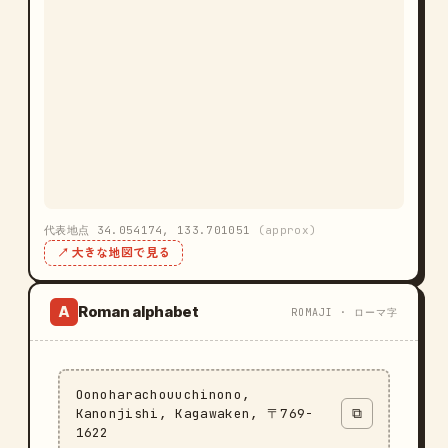
代表地点 34.054174, 133.701051
(approx)
↗ 大きな地図で見る
Roman alphabet
A
ROMAJI · ローマ字
Oonoharachouuchinono,
Kanonjishi, Kagawaken, 〒769-
⧉
1622