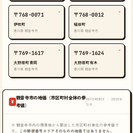
→
→
〒768-0071
〒768-0012
伊吹町
植田町
香川県 観音寺市
香川県 観音寺市
→
→
〒769-1617
〒769-1624
大野原町青岡
大野原町有木
香川県 観音寺市
香川県 観音寺市
観音寺市の地価（市区町村全体の参
REFERENCE · 2025年
¥
公示
考値）
※ 観音寺市内の標準地から算出した市区町村単位の参考値で
す。
この郵便番号エリアそのものの地価ではありません
。