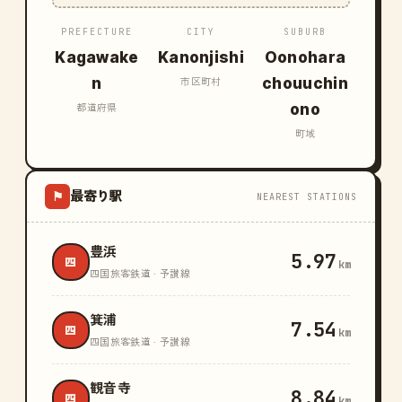
PREFECTURE
CITY
SUBURB
Kagawake
Kanonjishi
Oonohara
n
chouuchin
市区町村
ono
都道府県
町域
最寄り駅
⚑
NEAREST STATIONS
豊浜
5.97
四
km
四国旅客鉄道 · 予讃線
箕浦
7.54
四
km
四国旅客鉄道 · 予讃線
観音寺
8.84
四
km