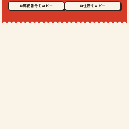
⧉ 郵便番号をコピー
⧉ 住所をコピー