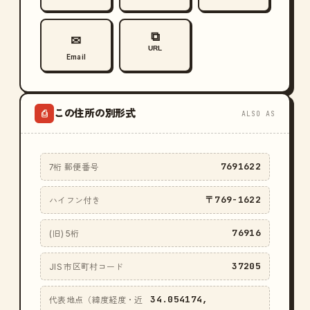
⧉
✉
URL
Email
この住所の別形式
⎙
ALSO AS
7691622
7桁 郵便番号
〒769-1622
ハイフン付き
76916
(旧) 5桁
37205
JIS 市区町村コード
34.054174,
代表地点（緯度経度・近