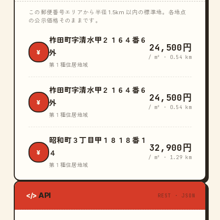
この郵便番号エリアから半径 1.5km 以内の標準地。各地点
の公示価格そのままです。
柞田町字清水甲２１６４番６
24,500円
¥
外
/ m² · 0.54 km
第１種住居地域
柞田町字清水甲２１６４番６
24,500円
¥
外
/ m² · 0.54 km
第１種住居地域
昭和町３丁目甲１８１８番１
32,900円
¥
４
/ m² · 1.29 km
第１種住居地域
API
</>
REST · JSON