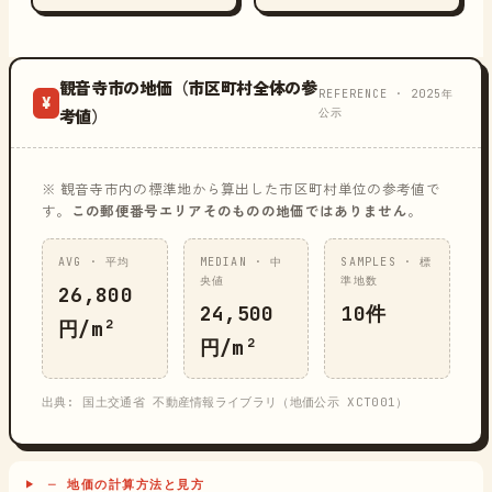
観音寺市の地価（市区町村全体の参
REFERENCE · 2025年
¥
公示
考値）
※ 観音寺市内の標準地から算出した市区町村単位の参考値で
す。
この郵便番号エリアそのものの地価ではありません
。
AVG · 平均
MEDIAN · 中
SAMPLES · 標
央値
準地数
26,800
24,500
10件
円/m²
円/m²
出典: 国土交通省 不動産情報ライブラリ（地価公示 XCT001）
─ 地価の計算方法と見方