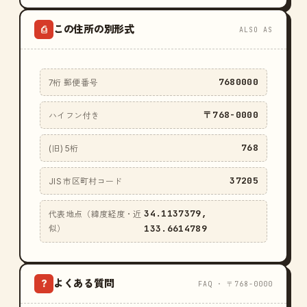
この住所の別形式
⎙
ALSO AS
7680000
7桁 郵便番号
〒768-0000
ハイフン付き
768
(旧) 5桁
37205
JIS 市区町村コード
34.1137379,
代表地点（緯度経度・近
133.6614789
似）
よくある質問
?
FAQ · 〒768-0000