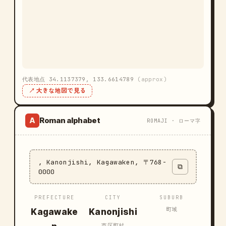
代表地点 34.1137379, 133.6614789
(approx)
↗ 大きな地図で見る
Roman alphabet
A
ROMAJI · ローマ字
, Kanonjishi, Kagawaken, 〒768-
⧉
0000
PREFECTURE
CITY
SUBURB
町域
Kagawake
Kanonjishi
市区町村