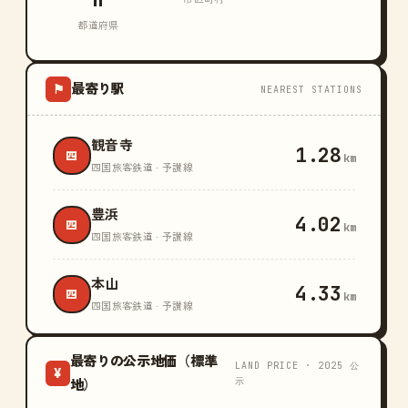
n
都道府県
最寄り駅
⚑
NEAREST STATIONS
観音寺
1.28
四
km
四国旅客鉄道 · 予讃線
豊浜
4.02
四
km
四国旅客鉄道 · 予讃線
本山
4.33
四
km
四国旅客鉄道 · 予讃線
最寄りの公示地価（標準
LAND PRICE · 2025 公
¥
示
地）