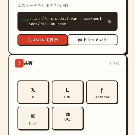
このデータを利用できる API:
https://postcode.teraren.com/postc
GET
⧉
odes/7680000.json
{ } JSON を表示
📖 ドキュメント
共有
⤴
SHARE
𝕏
L
ƒ
X
LINE
Facebook
⧉
✉
URL
Email