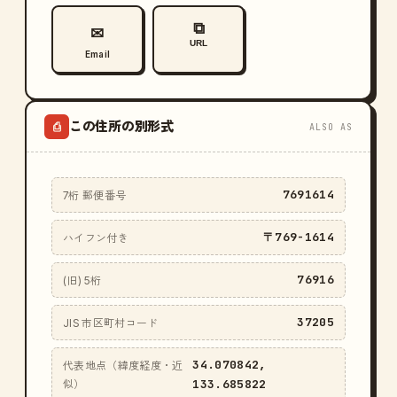
⧉
✉
URL
Email
この住所の別形式
⎙
ALSO AS
7691614
7桁 郵便番号
〒769-1614
ハイフン付き
76916
(旧) 5桁
37205
JIS 市区町村コード
34.070842,
代表地点（緯度経度・近
133.685822
似）