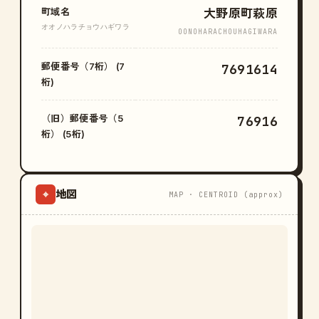
町域名
大野原町萩原
オオノハラチョウハギワラ
OONOHARACHOUHAGIWARA
郵便番号（7桁） (7
7691614
桁)
（旧）郵便番号（5
76916
桁） (5桁)
地図
⌖
MAP · CENTROID (approx)