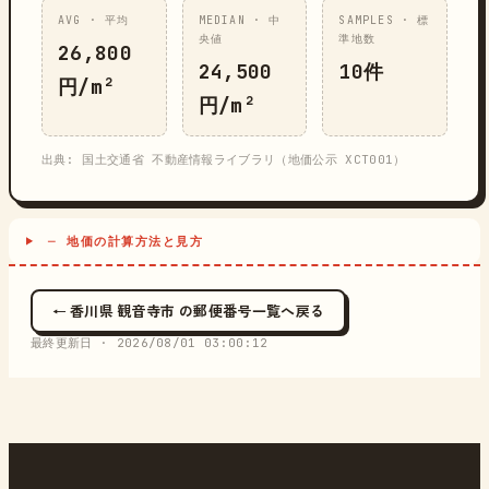
AVG · 平均
MEDIAN · 中
SAMPLES · 標
央値
準地数
26,800
24,500
10件
円/m²
円/m²
出典: 国土交通省 不動産情報ライブラリ（地価公示 XCT001）
─ 地価の計算方法と見方
← 香川県 観音寺市 の郵便番号一覧へ戻る
最終更新日 ·
2026/08/01 03:00:12