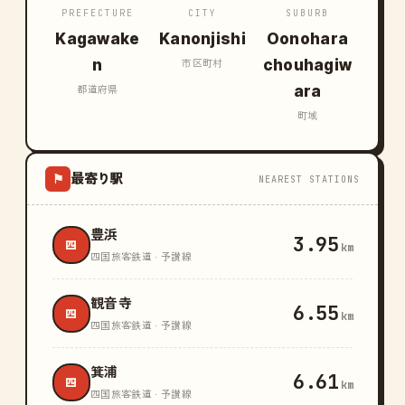
PREFECTURE
CITY
SUBURB
Kagawake
Kanonjishi
Oonohara
n
chouhagiw
市区町村
ara
都道府県
町域
最寄り駅
⚑
NEAREST STATIONS
豊浜
3.95
四
km
四国旅客鉄道 · 予讃線
観音寺
6.55
四
km
四国旅客鉄道 · 予讃線
箕浦
6.61
四
km
四国旅客鉄道 · 予讃線