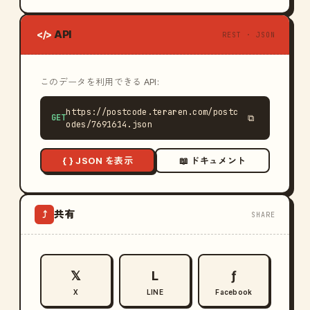
API
</>
REST · JSON
このデータを利用できる API:
https://postcode.teraren.com/postc
GET
⧉
odes/7691614.json
{ } JSON を表示
📖 ドキュメント
共有
⤴
SHARE
𝕏
L
ƒ
X
LINE
Facebook