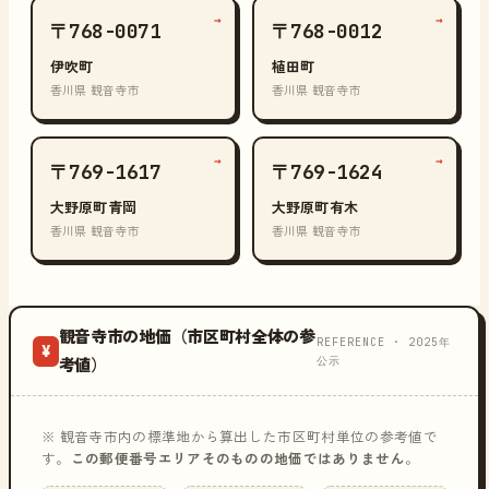
→
→
〒768-0071
〒768-0012
伊吹町
植田町
香川県 観音寺市
香川県 観音寺市
→
→
〒769-1617
〒769-1624
大野原町青岡
大野原町有木
香川県 観音寺市
香川県 観音寺市
観音寺市の地価（市区町村全体の参
REFERENCE · 2025年
¥
公示
考値）
※ 観音寺市内の標準地から算出した市区町村単位の参考値で
す。
この郵便番号エリアそのものの地価ではありません
。