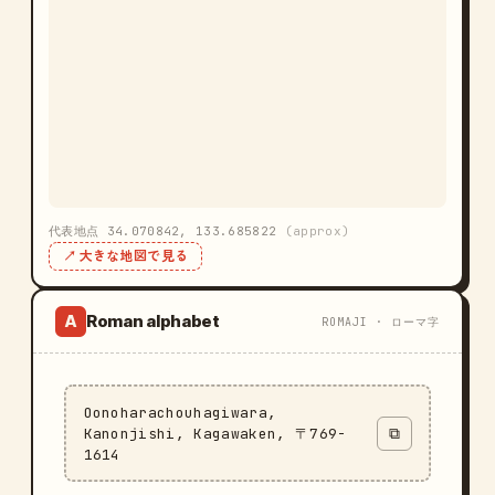
代表地点 34.070842, 133.685822
(approx)
↗ 大きな地図で見る
Roman alphabet
A
ROMAJI · ローマ字
Oonoharachouhagiwara,
Kanonjishi, Kagawaken, 〒769-
⧉
1614