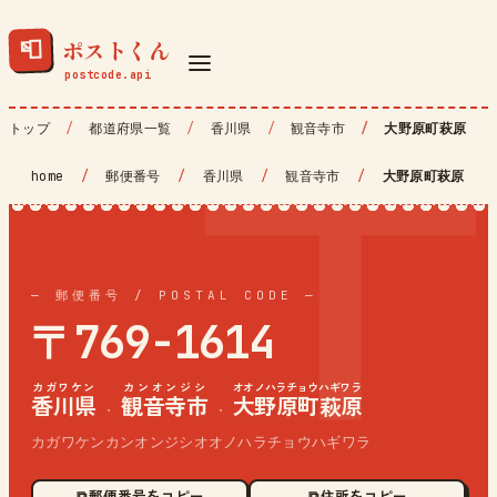
ポストくん
📮
トップ
都道府県一覧
香川県
観音寺市
大野原町萩原
home
/
郵便番号
/
香川県
/
観音寺市
/
大野原町萩原
— 郵便番号 / POSTAL CODE —
〒769-1614
カガワケン
カンオンジシ
オオノハラチョウハギワラ
香川県
観音寺市
大野原町萩原
·
·
カガワケンカンオンジシオオノハラチョウハギワラ
⧉ 郵便番号をコピー
⧉ 住所をコピー