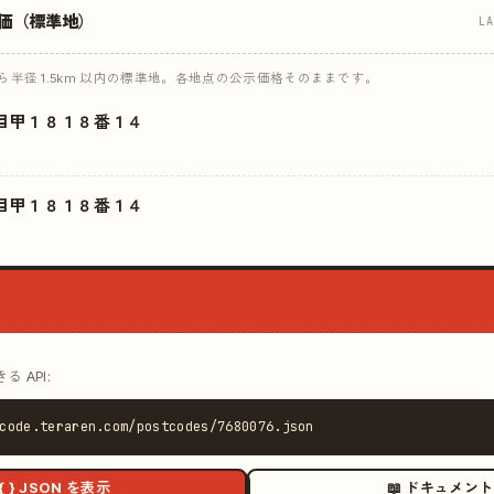
価（標準地）
L
半径 1.5km 以内の標準地。各地点の公示価格そのままです。
目甲１８１８番１４
目甲１８１８番１４
 API:
code.teraren.com/postcodes/7680076.json
{ } JSON を表示
📖 ドキュメント