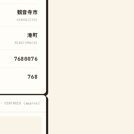
観音寺市
KANONJISHI
港町
MINATOMACHI
7680076
768
 · CENTROID (approx)