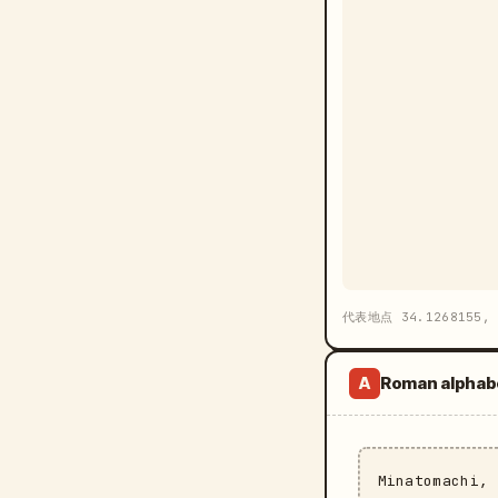
代表地点 34.1268155, 
Roman alphab
A
Minatomachi,