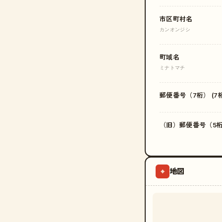
市区町村名
カンオンジシ
町域名
ミナトマチ
郵便番号（7桁） (7桁
（旧）郵便番号（5桁）
地図
⌖