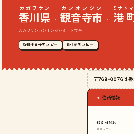
カガワケン
カンオンジシ
ミナトマ
香川県
観音寺市
港
·
·
カガワケンカンオンジシミナトマチ
⧉ 郵便番号をコピー
⧉ 住所をコピー
〒768-0076
住所情報
◉
都道府県名
カガワケン