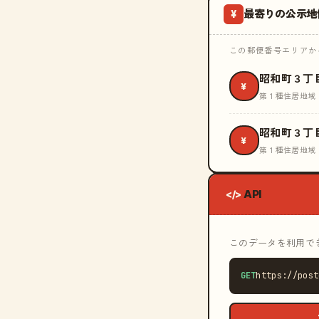
最寄りの公示地
¥
この郵便番号エリアから
昭和町３丁
¥
第１種住居地域
昭和町３丁
¥
第１種住居地域
API
</>
このデータを利用できる
GET
https://post