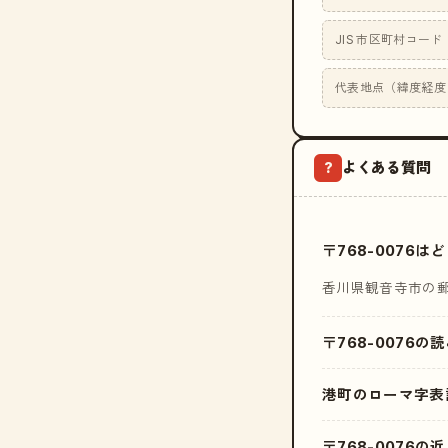
JIS 市区町村コード
代表地点（緯度経度
よくある質問
?
〒768-0076
香川県観音寺市の
〒768-0076の
港町のローマ字表
〒768-0076