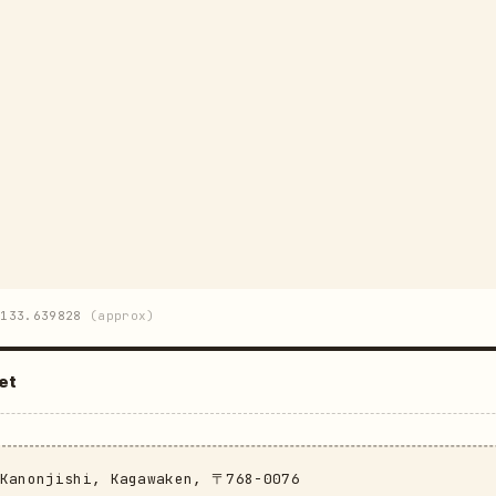
133.639828
(approx)
et
 Kanonjishi, Kagawaken, 〒768-0076