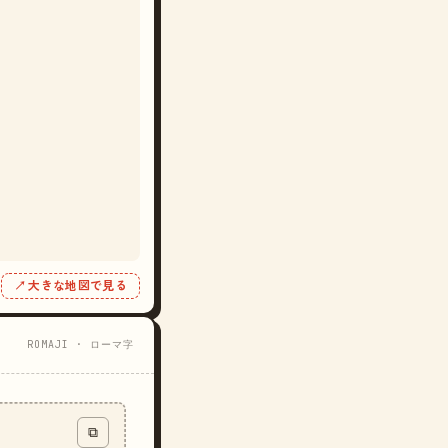
↗ 大きな地図で見る
ROMAJI · ローマ字
⧉