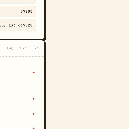
37205
55, 133.639828
FAQ · 〒768-0076