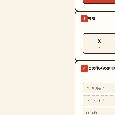
共有
⤴
𝕏
X
この住所の別形
⎙
7桁 郵便番号
ハイフン付き
(旧) 5桁