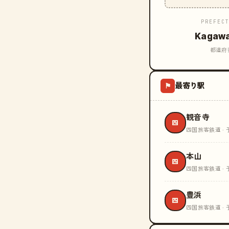
PREFEC
Kagaw
都道府
最寄り駅
⚑
観音寺
四
四国旅客鉄道 · 
本山
四
四国旅客鉄道 · 
豊浜
四
四国旅客鉄道 · 