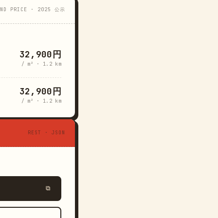
AND PRICE · 2025 公示
32,900円
/ m² · 1.2 km
32,900円
/ m² · 1.2 km
REST · JSON
⧉