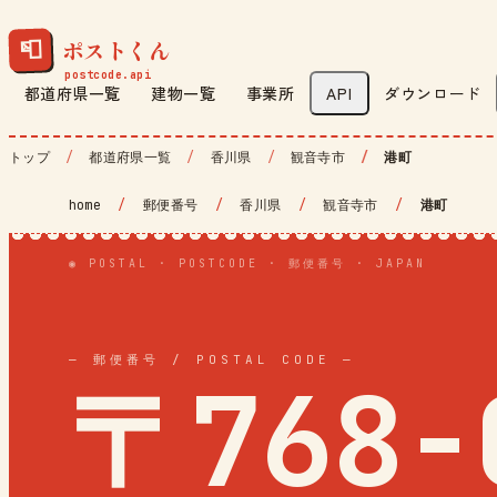
ポストくん
📮
都道府県一覧
建物一覧
事業所
API
ダウンロード
トップ
都道府県一覧
香川県
観音寺市
港町
home
/
郵便番号
/
香川県
/
観音寺市
/
港町
◉ POSTAL · POSTCODE · 郵便番号 · JAPAN
— 郵便番号 / POSTAL CODE —
〒768-