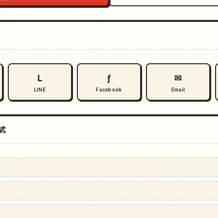
L
ƒ
✉
LINE
Facebook
Email
式