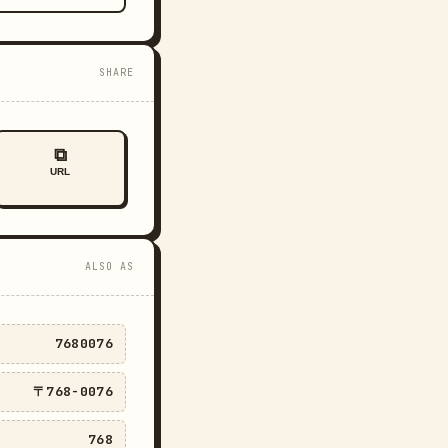
SHARE
⧉
URL
ALSO AS
7680076
〒768-0076
768