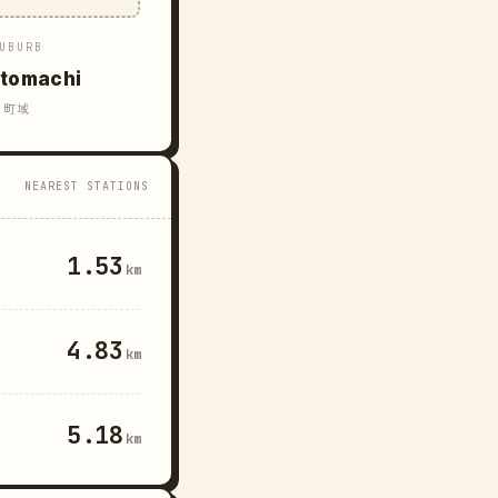
UBURB
tomachi
町域
NEAREST STATIONS
1.53
km
4.83
km
5.18
km