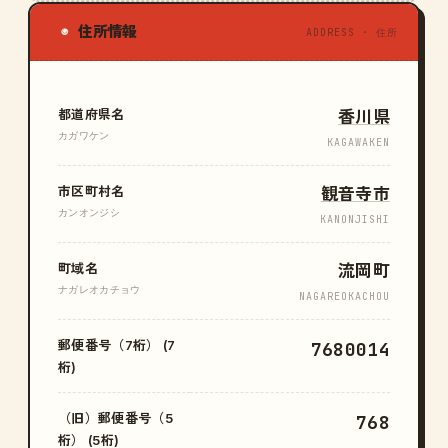
住所情報
◉
ADDRESS · 住所
都道府県名
香川県
カガワケン
KAGAWAKEN
市区町村名
観音寺市
カンオンジシ
KANONJISHI
町域名
流岡町
ナガレオカチョウ
NAGAREOKACHOU
郵便番号（7桁） (7
7680014
桁)
（旧）郵便番号（5
768
桁） (5桁)