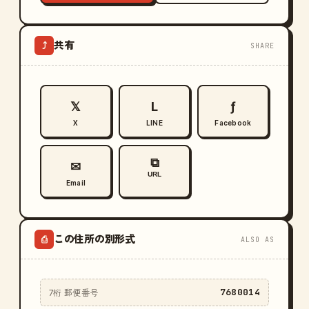
共有
⤴
SHARE
𝕏
L
ƒ
X
LINE
Facebook
⧉
✉
URL
Email
この住所の別形式
⎙
ALSO AS
7680014
7桁 郵便番号