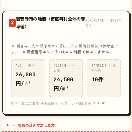
観音寺市の地価（市区町村全体の参
REFERENCE · 2025年
¥
公示
考値）
※ 観音寺市内の標準地から算出した市区町村単位の参考値で
す。
この郵便番号エリアそのものの地価ではありません
。
AVG · 平均
MEDIAN · 中
SAMPLES · 標
央値
準地数
26,800
24,500
10件
円/m²
円/m²
出典: 国土交通省 不動産情報ライブラリ（地価公示 XCT001）
─ 地価の計算方法と見方