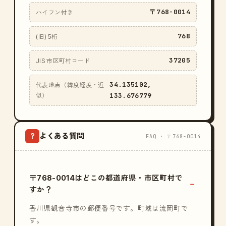
〒768-0014
ハイフン付き
768
(旧) 5桁
37205
JIS 市区町村コード
34.135102,
代表地点（緯度経度・近
133.676779
似）
よくある質問
?
FAQ · 〒768-0014
〒768-0014はどこの都道府県・市区町村で
すか？
香川県観音寺市の郵便番号です。町域は流岡町で
す。