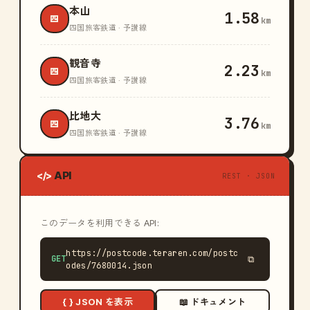
本山
1.58
四
km
四国旅客鉄道 · 予讃線
観音寺
2.23
四
km
四国旅客鉄道 · 予讃線
比地大
3.76
四
km
四国旅客鉄道 · 予讃線
API
</>
REST · JSON
このデータを利用できる API:
https://postcode.teraren.com/postc
GET
⧉
odes/7680014.json
{ } JSON を表示
📖 ドキュメント