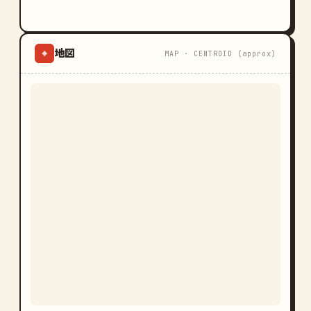
地図
⌖
MAP · CENTROID (approx)