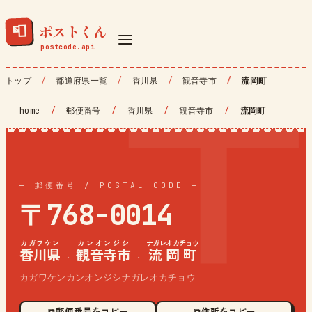
ポストくん
📮
トップ
都道府県一覧
香川県
観音寺市
流岡町
home
/
郵便番号
/
香川県
/
観音寺市
/
流岡町
— 郵便番号 / POSTAL CODE —
〒768-0014
カガワケン
カンオンジシ
ナガレオカチョウ
香川県
観音寺市
流岡町
·
·
カガワケンカンオンジシナガレオカチョウ
⧉ 郵便番号をコピー
⧉ 住所をコピー