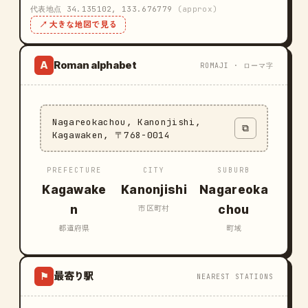
代表地点 34.135102, 133.676779
(approx)
↗ 大きな地図で見る
Roman alphabet
A
ROMAJI · ローマ字
Nagareokachou, Kanonjishi,
⧉
Kagawaken, 〒768-0014
PREFECTURE
CITY
SUBURB
Kagawake
Kanonjishi
Nagareoka
n
chou
市区町村
都道府県
町域
最寄り駅
⚑
NEAREST STATIONS