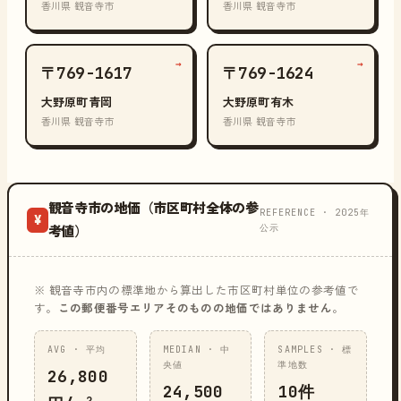
香川県 観音寺市
香川県 観音寺市
→
→
〒769-1617
〒769-1624
大野原町青岡
大野原町有木
香川県 観音寺市
香川県 観音寺市
観音寺市の地価（市区町村全体の参
REFERENCE · 2025年
¥
公示
考値）
※ 観音寺市内の標準地から算出した市区町村単位の参考値で
す。
この郵便番号エリアそのものの地価ではありません
。
AVG · 平均
MEDIAN · 中
SAMPLES · 標
央値
準地数
26,800
24,500
10件