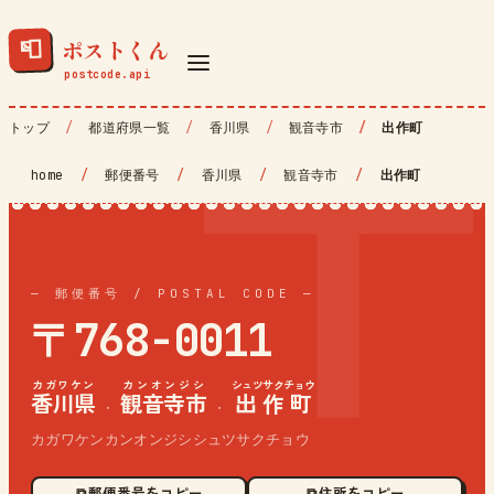
ポストくん
📮
トップ
都道府県一覧
香川県
観音寺市
出作町
home
/
郵便番号
/
香川県
/
観音寺市
/
出作町
— 郵便番号 / POSTAL CODE —
〒768-0011
カガワケン
カンオンジシ
シュツサクチョウ
香川県
観音寺市
出作町
·
·
カガワケンカンオンジシシュツサクチョウ
⧉ 郵便番号をコピー
⧉ 住所をコピー