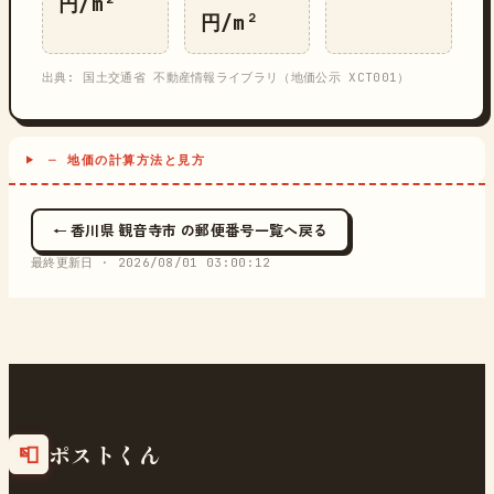
円/m²
円/m²
出典: 国土交通省 不動産情報ライブラリ（地価公示 XCT001）
─ 地価の計算方法と見方
← 香川県 観音寺市 の郵便番号一覧へ戻る
最終更新日 ·
2026/08/01 03:00:12
ポストくん
📮