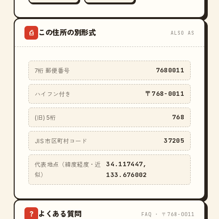
この住所の別形式
⎙
ALSO AS
7680011
7桁 郵便番号
〒768-0011
ハイフン付き
768
(旧) 5桁
37205
JIS 市区町村コード
34.117447,
代表地点（緯度経度・近
133.676002
似）
よくある質問
?
FAQ · 〒768-0011