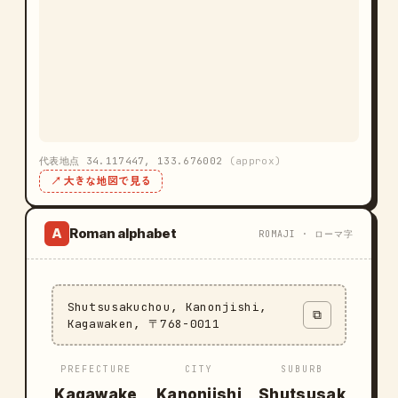
代表地点 34.117447, 133.676002
(approx)
↗ 大きな地図で見る
Roman alphabet
A
ROMAJI · ローマ字
Shutsusakuchou, Kanonjishi,
⧉
Kagawaken, 〒768-0011
PREFECTURE
CITY
SUBURB
Kagawake
Kanonjishi
Shutsusak