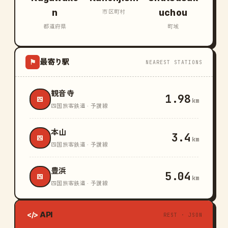
n
uchou
市区町村
都道府県
町域
最寄り駅
⚑
NEAREST STATIONS
観音寺
1.98
四
km
四国旅客鉄道 · 予讃線
本山
3.4
四
km
四国旅客鉄道 · 予讃線
豊浜
5.04
四
km
四国旅客鉄道 · 予讃線
API
</>
REST · JSON