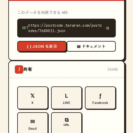
このデータを利用できる API:
https://postcode.teraren.com/postc
GET
⧉
odes/7680011.json
{ } JSON を表示
📖 ドキュメント
共有
⤴
SHARE
𝕏
L
ƒ
X
LINE
Facebook
⧉
✉
URL
Email