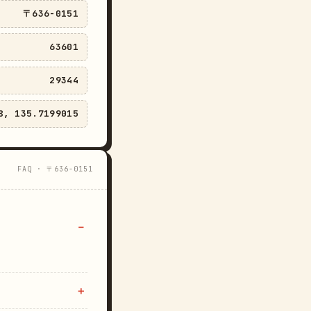
〒636-0151
63601
29344
8, 135.7199015
FAQ · 〒636-0151