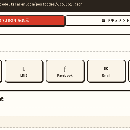
code.teraren.com/postcodes/6360151.json
{ } JSON を表示
📖 ドキュメント
L
ƒ
✉
LINE
Facebook
Email
式