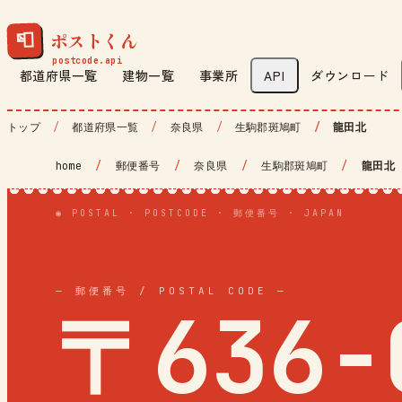
ポストくん
📮
都道府県一覧
建物一覧
事業所
API
ダウンロード
トップ
都道府県一覧
奈良県
生駒郡斑鳩町
龍田北
home
/
郵便番号
/
奈良県
/
生駒郡斑鳩町
/
龍田北
◉ POSTAL · POSTCODE · 郵便番号 · JAPAN
— 郵便番号 / POSTAL CODE —
〒636-