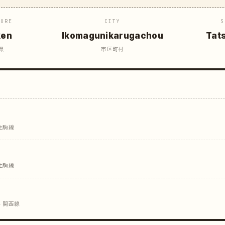
TURE
CITY
S
ken
Ikomagunikarugachou
Tat
県
市区町村
生駒線
生駒線
· 関西線