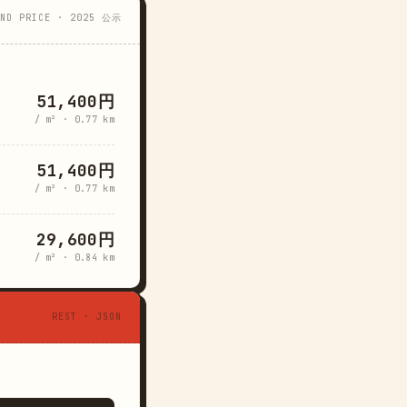
AND PRICE · 2025 公示
51,400円
/ m² · 0.77 km
51,400円
/ m² · 0.77 km
29,600円
/ m² · 0.84 km
REST · JSON