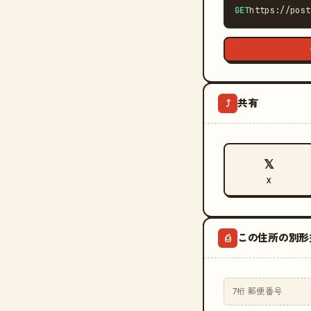
GET
https://post
共有
⤴
𝕏
X
この住所の別形
⎙
7桁 郵便番号