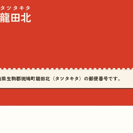
タツタキタ
龍田北
は奈良県生駒郡斑鳩町龍田北（タツタキタ）の郵便番号です。