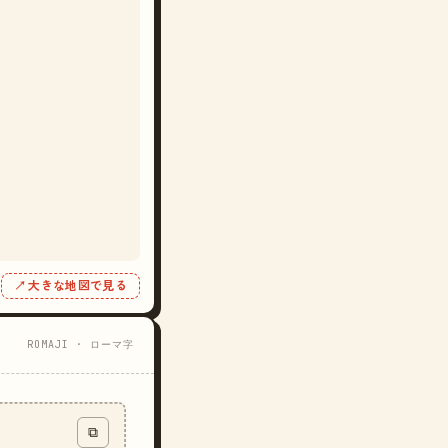
↗ 大きな地図で見る
ROMAJI · ローマ字
⧉