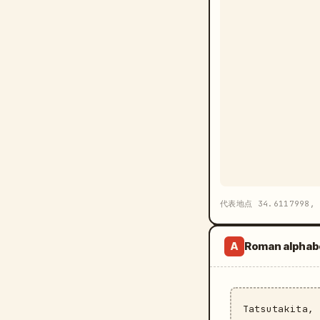
代表地点 34.6117998, 
Roman alphab
A
Tatsutakita,