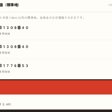
価（標準地）
L
半径 1.5km 以内の標準地。各地点の公示価格そのままです。
目１３０８番４０
専用地域
目１３０８番４０
専用地域
目１７７６番５３
専用地域
 API: