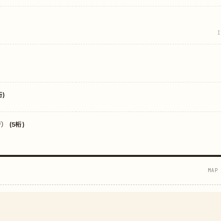
I
)
 (5桁)
MAP