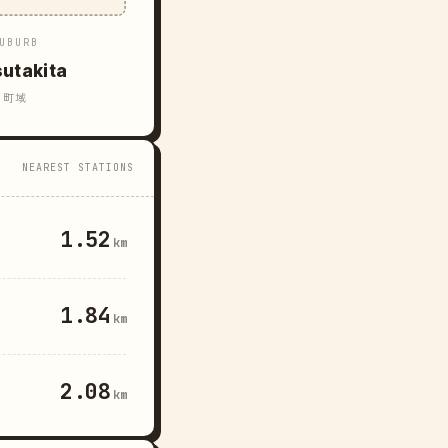
UBURB
sutakita
町域
NEAREST STATIONS
1.52
km
1.84
km
2.08
km