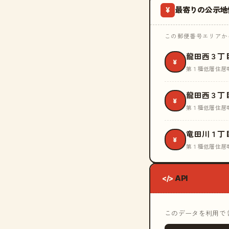
最寄りの公示地
¥
この郵便番号エリアから
龍田西３丁
¥
第１種低層住居
龍田西３丁
¥
第１種低層住居
竜田川１丁
¥
第１種低層住居
API
</>
このデータを利用できる