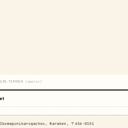
135.7199015
(approx)
et
 Ikomagunikarugachou, Naraken, 〒636-0151