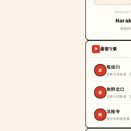
PREFEC
Nara
都道府
最寄り駅
⚑
竜田川
近
近畿日本鉄道 · 
勢野北口
近
近畿日本鉄道 · 
法隆寺
西
西日本旅客鉄道 