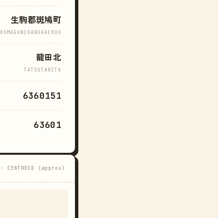
生駒郡斑鳩町
KOMAGUNIKARUGACHOU
龍田北
TATSUTAKITA
6360151
63601
 · CENTROID (approx)