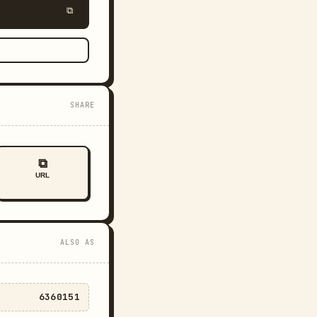
⧉
SHARE
⧉
URL
ALSO AS
6360151