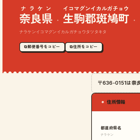
ナラケン
イコマグンイカルガチョウ
奈良県
生駒郡斑鳩町
·
·
ナラケンイコマグンイカルガチョウタツタキタ
⧉ 郵便番号をコピー
⧉ 住所をコピー
〒636-0151
住所情報
◉
都道府県名
ナラケン