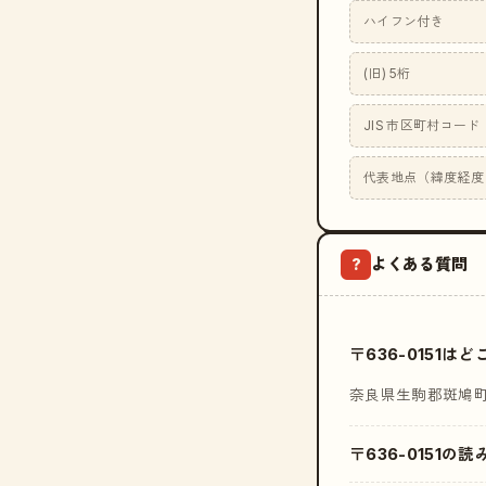
ハイフン付き
(旧) 5桁
JIS 市区町村コード
代表地点（緯度経度
よくある質問
?
〒636-0151
奈良県生駒郡斑鳩
〒636-0151の