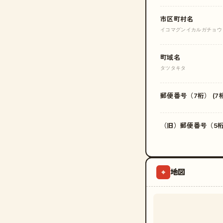
市区町村名
イコマグンイカルガチョウ
町域名
タツタキタ
郵便番号（7桁） (7桁
（旧）郵便番号（5桁）
地図
⌖