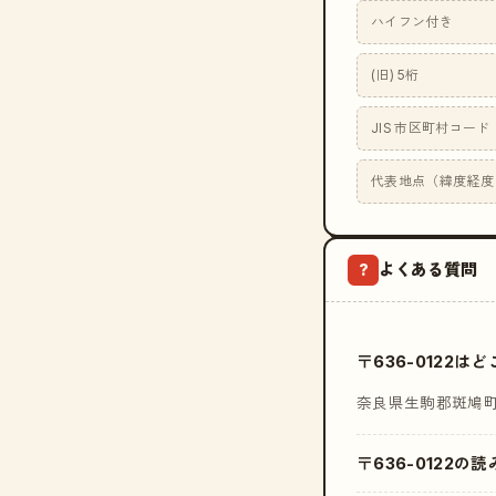
ハイフン付き
(旧) 5桁
JIS 市区町村コード
代表地点（緯度経度
よくある質問
?
〒636-0122
奈良県生駒郡斑鳩
〒636-0122の