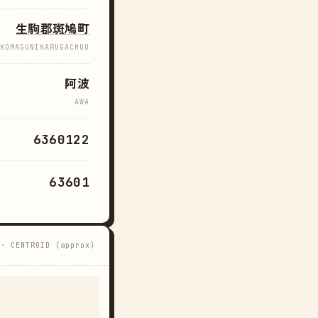
生駒郡斑鳩町
KOMAGUNIKARUGACHOU
阿波
AWA
6360122
63601
 · CENTROID (approx)