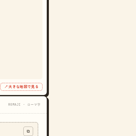
↗ 大きな地図で見る
ROMAJI · ローマ字
⧉