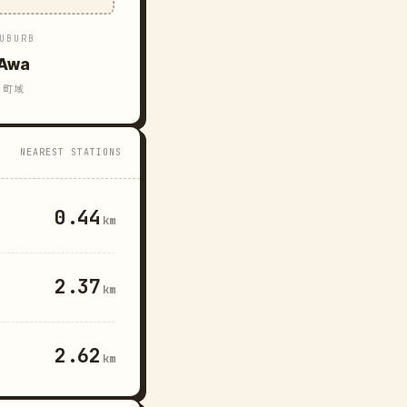
UBURB
Awa
町域
NEAREST STATIONS
0.44
km
2.37
km
2.62
km