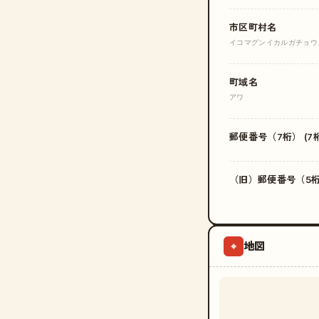
市区町村名
イコマグンイカルガチョウ
町域名
アワ
郵便番号（7桁） (7桁
（旧）郵便番号（5桁）
地図
⌖