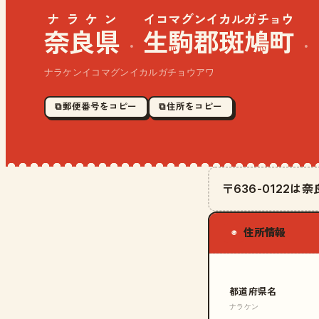
ナラケン
イコマグンイカルガチョウ
奈良県
生駒郡斑鳩町
·
·
ナラケンイコマグンイカルガチョウアワ
⧉ 郵便番号をコピー
⧉ 住所をコピー
〒636-0122
住所情報
◉
都道府県名
ナラケン