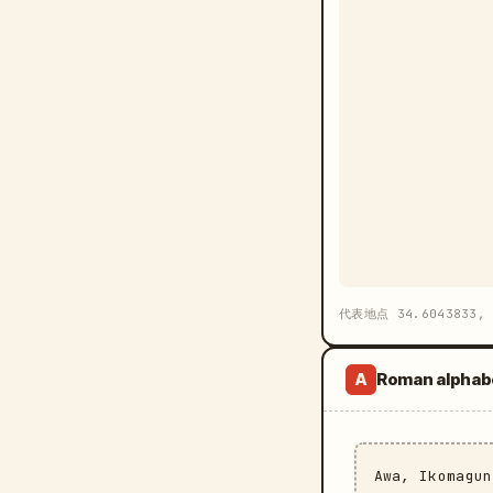
代表地点 34.6043833, 
Roman alphab
A
Awa, Ikomagu