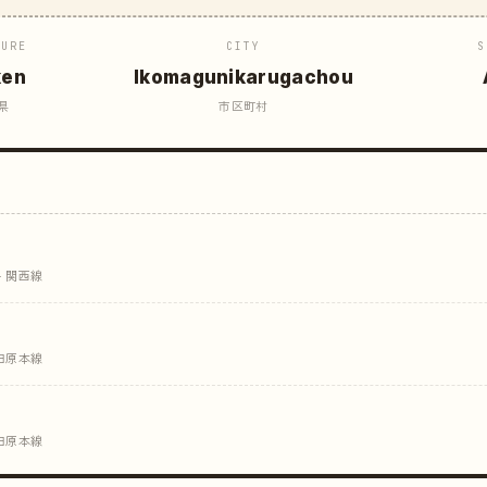
TURE
CITY
S
ken
Ikomagunikarugachou
県
市区町村
· 関西線
 田原本線
 田原本線