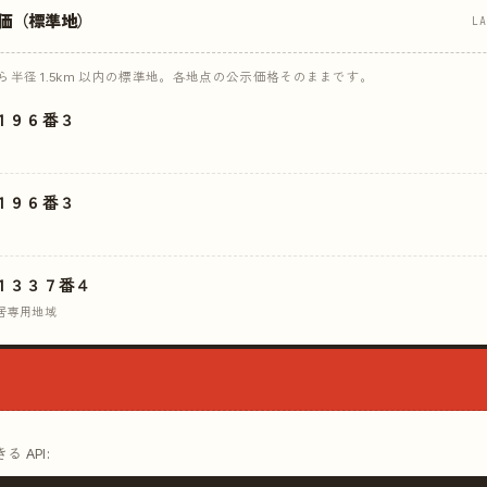
価（標準地）
L
半径 1.5km 以内の標準地。各地点の公示価格そのままです。
１９６番３
１９６番３
１３３７番４
居専用地域
 API: