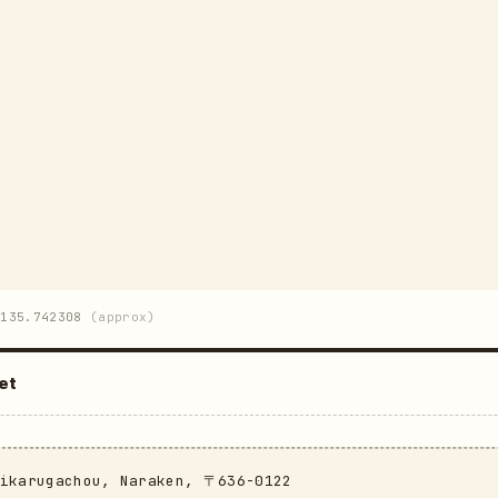
135.742308
(approx)
et
nikarugachou, Naraken, 〒636-0122