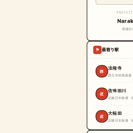
PREFEC
Nara
都道府
最寄り駅
⚑
法隆寺
西
西日本旅客鉄道 
佐味田川
近
近畿日本鉄道 ·
大輪田
近
近畿日本鉄道 ·