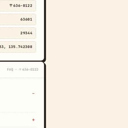
〒636-0122
63601
29344
33, 135.742308
FAQ · 〒636-0122