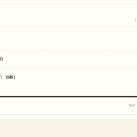
I
)
 (5桁)
MAP