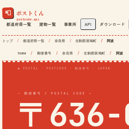
ポストくん
📮
都道府県一覧
建物一覧
事業所
API
ダウンロード
トップ
都道府県一覧
奈良県
生駒郡斑鳩町
阿波
home
/
郵便番号
/
奈良県
/
生駒郡斑鳩町
/
阿波
◉ POSTAL · POSTCODE · 郵便番号 · JAPAN
— 郵便番号 / POSTAL CODE —
〒636-