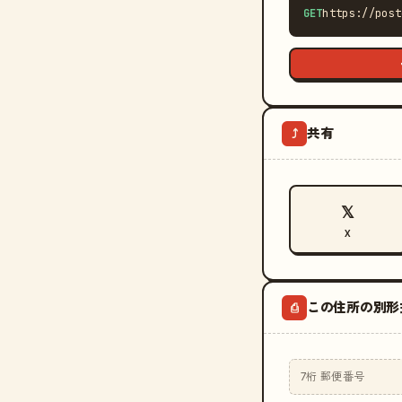
GET
https://post
共有
⤴
𝕏
X
この住所の別形
⎙
7桁 郵便番号