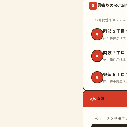
最寄りの公示地
¥
この郵便番号エリアから
阿波３丁目
¥
第１種住居地域
阿波３丁目
¥
第１種住居地域
興留６丁目
¥
第１種中高層住
API
</>
このデータを利用できる