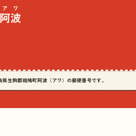
アワ
阿波
は奈良県生駒郡斑鳩町阿波（アワ）の郵便番号です。