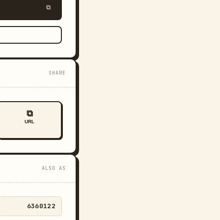
⧉
SHARE
⧉
URL
ALSO AS
6360122