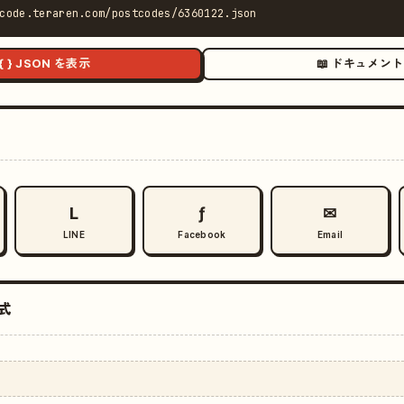
code.teraren.com/postcodes/6360122.json
{ } JSON を表示
📖 ドキュメント
L
ƒ
✉
LINE
Facebook
Email
式