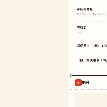
市区町村名
ワタライグンワタライチョ
町域名
トウヅ
郵便番号（7桁） (7桁
（旧）郵便番号（5桁）
地図
⌖