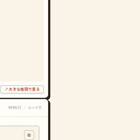
↗ 大きな地図で見る
ROMAJI · ローマ字
⧉