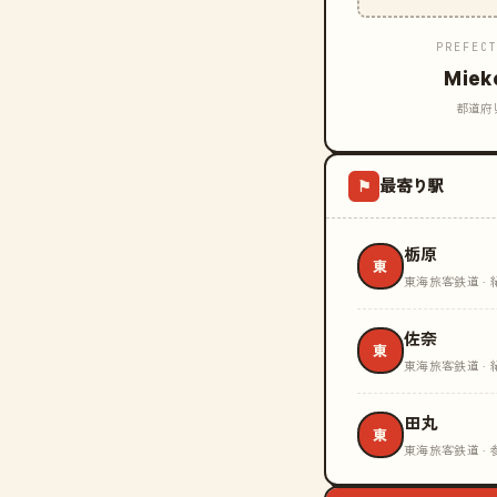
PREFEC
Miek
都道府
最寄り駅
⚑
栃原
東
東海旅客鉄道 · 
佐奈
東
東海旅客鉄道 · 
田丸
東
東海旅客鉄道 · 