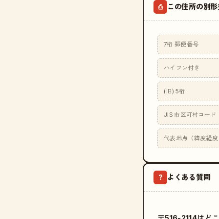
この住所の別形
⎙
7桁 郵便番号
ハイフン付き
(旧) 5桁
JIS 市区町村コード
代表地点（緯度経度
よくある質問
?
〒516-2114