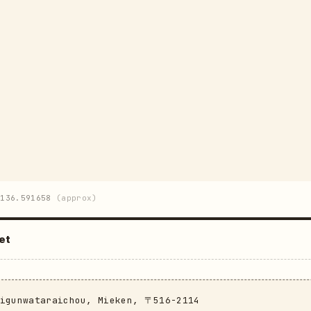
136.591658
(approx)
et
aigunwataraichou, Mieken, 〒516-2114