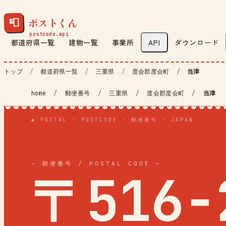
ポストくん
📮
都道府県一覧
建物一覧
事業所
API
ダウンロード
トップ
都道府県一覧
三重県
度会郡度会町
当津
home
/
郵便番号
/
三重県
/
度会郡度会町
/
当津
◉ POSTAL · POSTCODE · 郵便番号 · JAPAN
— 郵便番号 / POSTAL CODE —
〒516-