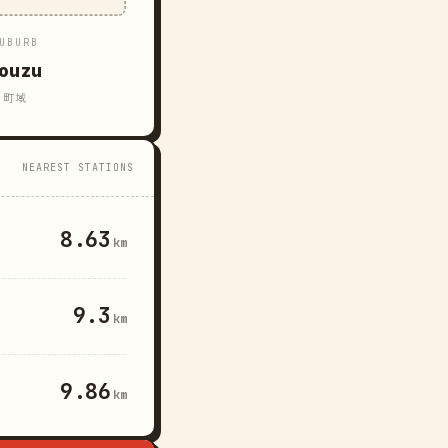
UBURB
ouzu
町域
NEAREST STATIONS
8.63
km
9.3
km
9.86
km