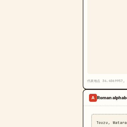
代表地点 34.4069957, 
Roman alphab
A
Touzu, Watar