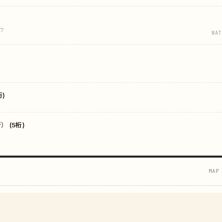
ウ
WAT
)
 (5桁)
MAP