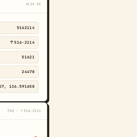
ALSO AS
5162114
〒516-2114
51621
24470
57, 136.591658
FAQ · 〒516-2114