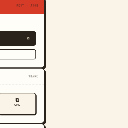
REST · JSON
⧉
SHARE
⧉
URL