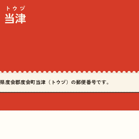
トウヅ
当津
·
は三重県度会郡度会町当津（トウヅ）の郵便番号です。