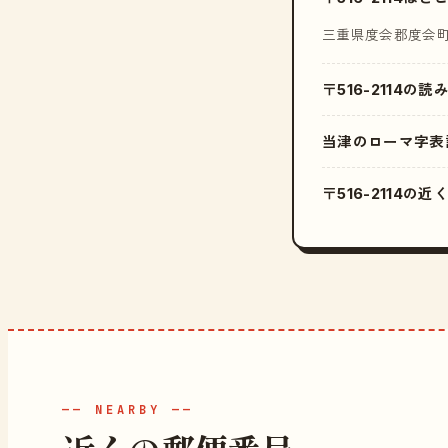
三重県度会郡度会
〒516-2114の
当津のローマ字表
〒516-2114の
—— NEARBY ——