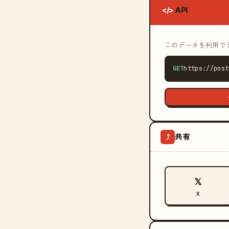
API
</>
このデータを利用できる
GET
https://post
共有
⤴
𝕏
X