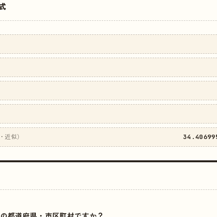
式
34.40699
・近似）
はどこの都道府県・市区町村ですか？