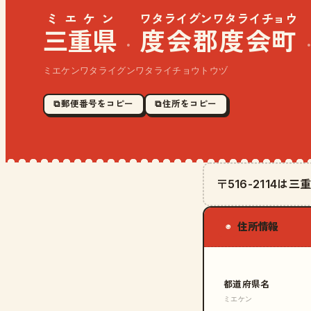
ミエケン
ワタライグンワタライチョウ
三重県
度会郡度会町
·
ミエケンワタライグンワタライチョウトウヅ
⧉ 郵便番号をコピー
⧉ 住所をコピー
〒516-2114
住所情報
◉
都道府県名
ミエケン