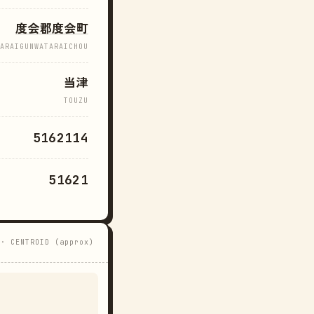
度会郡度会町
ARAIGUNWATARAICHOU
当津
TOUZU
5162114
51621
 · CENTROID (approx)