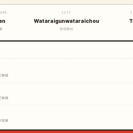
TURE
CITY
S
en
Wataraigunwataraichou
T
県
市区町村
紀勢線
紀勢線
参宮線