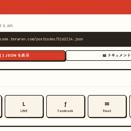
 API:
code.teraren.com/postcodes/5162114.json
{ } JSON を表示
📖 ドキュメント
L
ƒ
✉
LINE
Facebook
Email