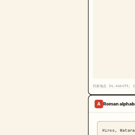
代表地点 34.446479, 1
Roman alphab
A
Hiroo, Watar