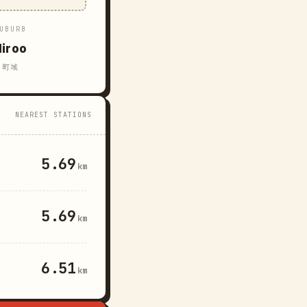
UBURB
iroo
町域
NEAREST STATIONS
5.69
km
5.69
km
6.51
km