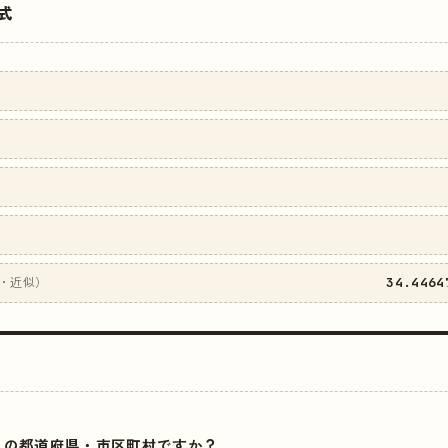
式
34.4464
・近似）
はどこの都道府県・市区町村ですか？