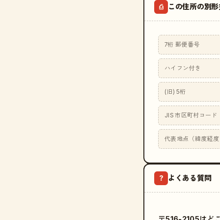
この住所の別形
⎙
7桁 郵便番号
ハイフン付き
(旧) 5桁
JIS 市区町村コード
代表地点（緯度経度
よくある質問
?
〒516-2105