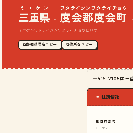
ミエケン
ワタライグンワタライチョウ
三重県
度会郡度会町
·
ミエケンワタライグンワタライチョウヒロオ
⧉ 郵便番号をコピー
⧉ 住所をコピー
〒516-2105
住所情報
◉
都道府県名
ミエケン