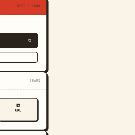
REST · JSON
⧉
SHARE
⧉
URL