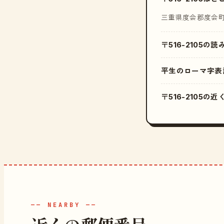
三重県度会郡度会
〒516-2105の
平生のローマ字表
〒516-2105の
—— NEARBY ——