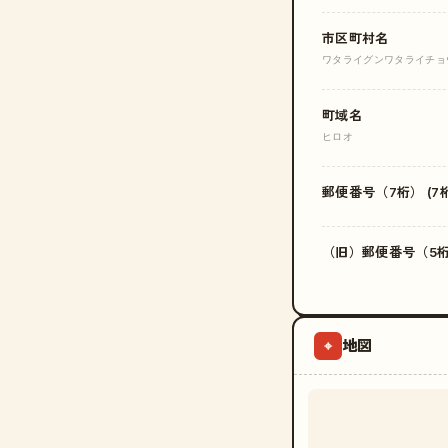
市区町村名
ワタライグンワタライチョ
町域名
ヒロオ
郵便番号（7桁） (7桁
（旧）郵便番号（5桁）
地図
⌖