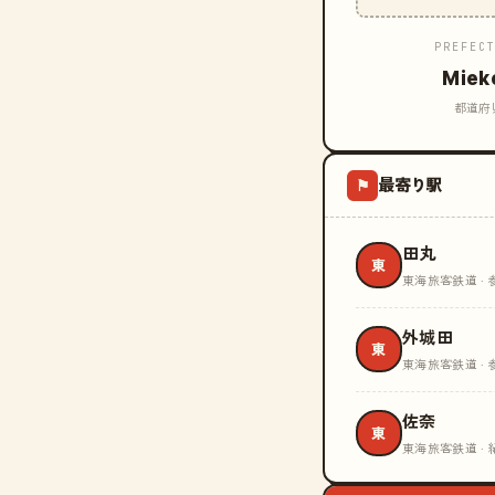
PREFEC
Miek
都道府
最寄り駅
⚑
田丸
東
東海旅客鉄道 · 
外城田
東
東海旅客鉄道 · 
佐奈
東
東海旅客鉄道 · 