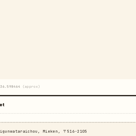
36.598464
(approx)
et
aigunwataraichou, Mieken, 〒516-2105