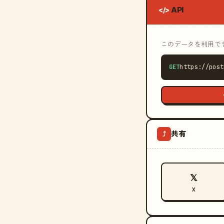
API
</>
このデータを利用できる
GET
https://post
共有
⤴
𝕏
X