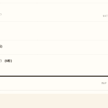
ウ
WAT
)
 (5桁)
MAP