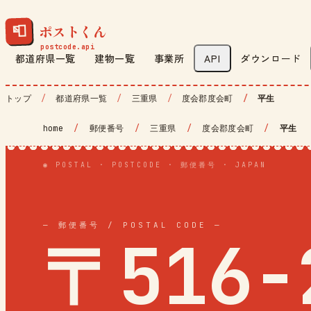
ポストくん
📮
都道府県一覧
建物一覧
事業所
API
ダウンロード
トップ
都道府県一覧
三重県
度会郡度会町
平生
home
/
郵便番号
/
三重県
/
度会郡度会町
/
平生
◉ POSTAL · POSTCODE · 郵便番号 · JAPAN
— 郵便番号 / POSTAL CODE —
〒516-