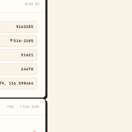
ALSO AS
5162105
〒516-2105
51621
24470
79, 136.598464
FAQ · 〒516-2105