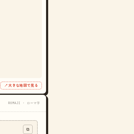
↗ 大きな地図で見る
ROMAJI · ローマ字
⧉