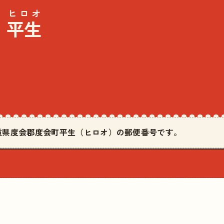
ヒロオ
平生
·
は三重県度会郡度会町平生（ヒロオ）の郵便番号です。