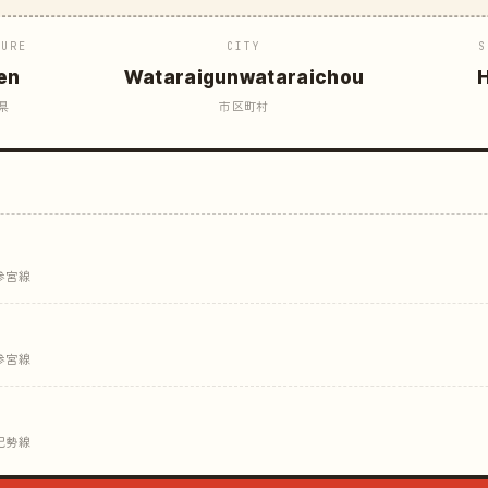
TURE
CITY
S
en
Wataraigunwataraichou
H
県
市区町村
参宮線
参宮線
紀勢線