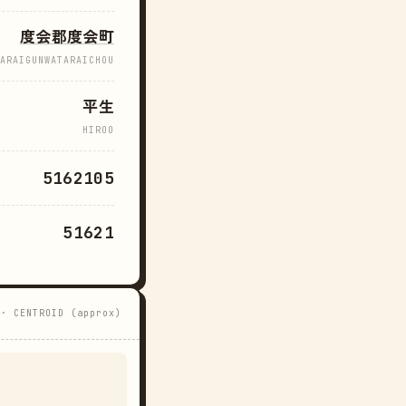
度会郡度会町
ARAIGUNWATARAICHOU
平生
HIROO
5162105
51621
 · CENTROID (approx)