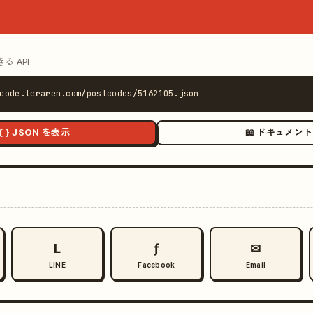
 API:
code.teraren.com/postcodes/5162105.json
{ } JSON を表示
📖 ドキュメント
L
ƒ
✉
LINE
Facebook
Email