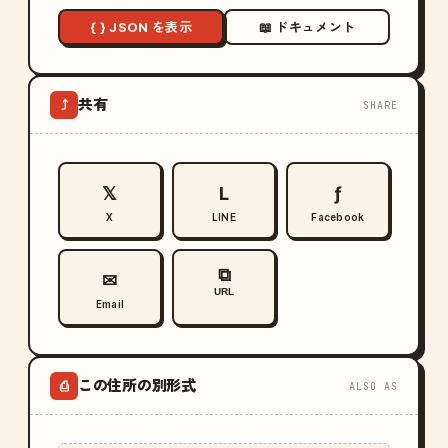
{ } JSON を表示
📖 ドキュメント
共有
⤴
SHARE
𝕏
L
ƒ
X
LINE
Facebook
⧉
✉
URL
Email
この住所の別形式
⎙
ALSO AS