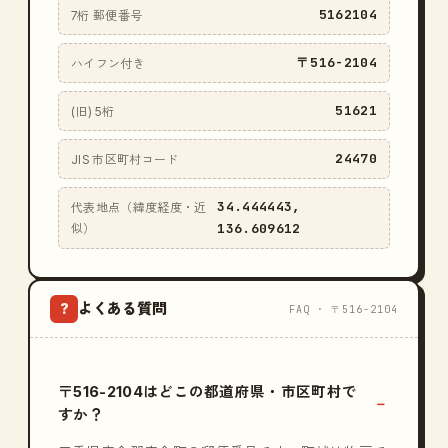
5162104
7桁 郵便番号
〒516-2104
ハイフン付き
51621
(旧) 5桁
24470
JIS 市区町村コード
34.444443,
代表地点（緯度経度・近
136.609612
似）
よくある質問
?
FAQ · 〒516-2104
〒516-2104はどこの都道府県・市区町村で
すか？