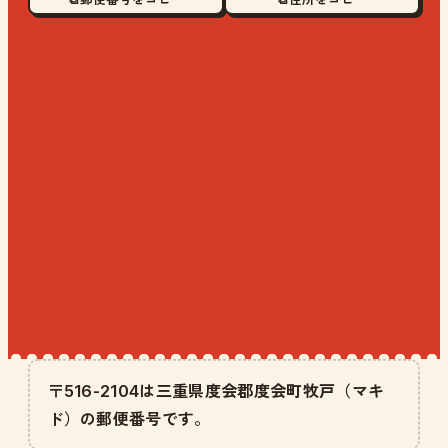
〒516-2104は三重県度会郡度会町牧戸（マキ
ド）の郵便番号です。