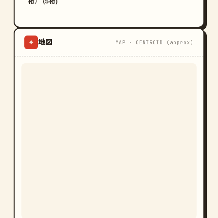
桁） (5桁)
地図
⌖
MAP · CENTROID (approx)