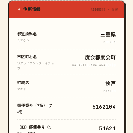
住所情報
◉
ADDRESS · 住所
都道府県名
三重県
ミエケン
MIEKEN
市区町村名
度会郡度会町
ワタライグンワタライチョ
WATARAIGUNWATARAICHOU
ウ
町域名
牧戸
マキド
MAKIDO
郵便番号（7桁） (7
5162104
桁)
（旧）郵便番号（5
51621