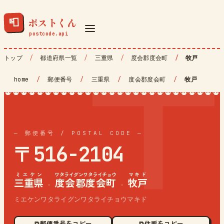
ポストくん
📮
トップ
都道府県一覧
三重県
度会郡度会町
牧戸
home
/
郵便番号
/
三重県
/
度会郡度会町
/
牧戸
— 郵便番号 / POSTAL CODE —
〒516-2104
ミエケン
ワタライグンワタライチョウ
マキド
三重県
度会郡度会町
牧戸
·
·
ミエケンワタライグンワタライチョウマキド
⧉ 郵便番号をコピー
⧉ 住所をコピー