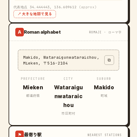
代表地点 34.444443, 136.609612
(approx)
↗ 大きな地図で見る
Roman alphabet
A
ROMAJI · ローマ字
Makido, Wataraigunwataraichou,
⧉
Mieken, 〒516-2104
PREFECTURE
CITY
SUBURB
Mieken
Wataraigu
Makido
nwataraic
都道府県
町域
hou
市区町村
最寄り駅
⚑
NEAREST STATIONS