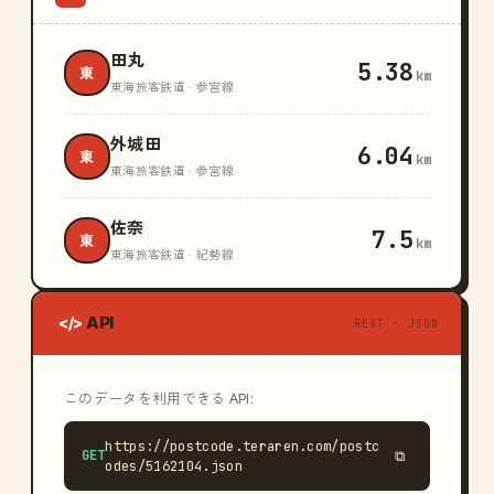
田丸
5.38
東
km
東海旅客鉄道 · 参宮線
外城田
6.04
東
km
東海旅客鉄道 · 参宮線
佐奈
7.5
東
km
東海旅客鉄道 · 紀勢線
API
</>
REST · JSON
このデータを利用できる API:
https://postcode.teraren.com/postc
GET
⧉
odes/5162104.json