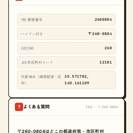
2600804
7桁 郵便番号
〒260-0804
ハイフン付き
260
(旧) 5桁
12101
JIS 市区町村コード
35.571702,
代表地点（緯度経度・近
140.161109
似）
よくある質問
?
FAQ · 〒260-0804
〒260-0804はどこの都道府県・市区町村