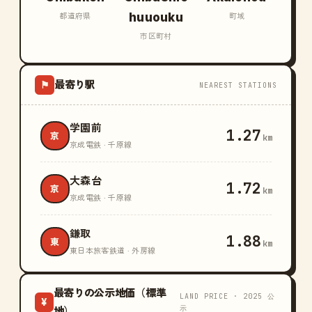
huuouku
都道府県
町域
市区町村
最寄り駅
⚑
NEAREST STATIONS
学園前
1.27
京
km
京成電鉄 · 千原線
大森台
1.72
京
km
京成電鉄 · 千原線
鎌取
1.88
東
km
東日本旅客鉄道 · 外房線
最寄りの公示地価（標準
LAND PRICE · 2025 公
¥
示
地）