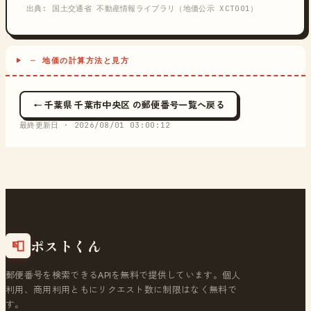
出典: 国土交通省 不動産情報ライブラリ（地価公示 XCT001）
─ 地価の計算方法と見方
← 千葉県 千葉市中央区 の郵便番号一覧へ戻る
最終更新日 ·
2026/08/01 03:00:12
ポストくん
📮
郵便番号を検索できるAPIを無料で提供しています。個人
利用、商用利用ともにリクエスト数に制限はなく無料で
す。