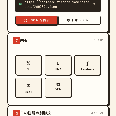
https://postcode.teraren.com/postc
GET
⧉
odes/2600804.json
{ } JSON を表示
📖 ドキュメント
共有
⤴
SHARE
𝕏
L
ƒ
X
LINE
Facebook
⧉
✉
URL
Email
この住所の別形式
⎙
ALSO AS