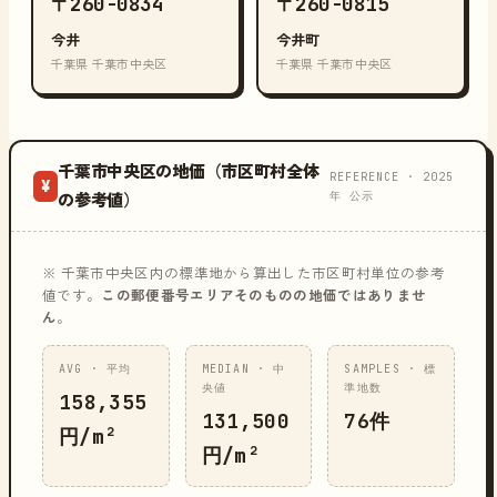
〒260-0834
〒260-0815
今井
今井町
千葉県 千葉市中央区
千葉県 千葉市中央区
千葉市中央区の地価（市区町村全体
REFERENCE · 2025
¥
年 公示
の参考値）
※ 千葉市中央区内の標準地から算出した市区町村単位の参考
値です。
この郵便番号エリアそのものの地価ではありませ
ん
。
AVG · 平均
MEDIAN · 中
SAMPLES · 標
央値
準地数
158,355
131,500
76件
円/m²
円/m²