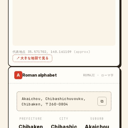
代表地点 35.571702, 140.161109
(approx)
↗ 大きな地図で見る
Roman alphabet
A
ROMAJI · ローマ字
Akaichou, Chibashichuuouku,
⧉
Chibaken, 〒260-0804
PREFECTURE
CITY
SUBURB
Chibaken
Chibashic
Akaichou