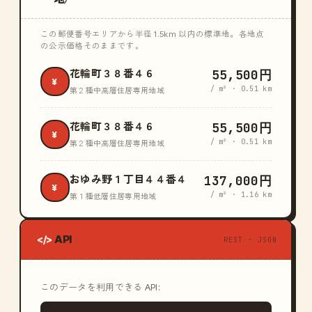
この郵便番号エリアから半径 1.5km 以内の標準地。各地点
の公示価格そのままです。
55,500円
花輪町３８番４６
¥
/ m² · 0.51 km
第２種中高層住居専用地域
55,500円
花輪町３８番４６
¥
/ m² · 0.51 km
第２種中高層住居専用地域
137,000円
おゆみ野１丁目４４番４
¥
/ m² · 1.16 km
第１種低層住居専用地域
API
</>
REST · JSON
このデータを利用できる API: