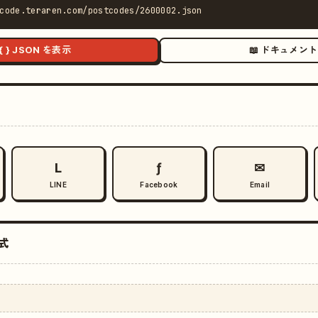
code.teraren.com/postcodes/2600002.json
{ } JSON を表示
📖 ドキュメント
L
ƒ
✉
LINE
Facebook
Email
式