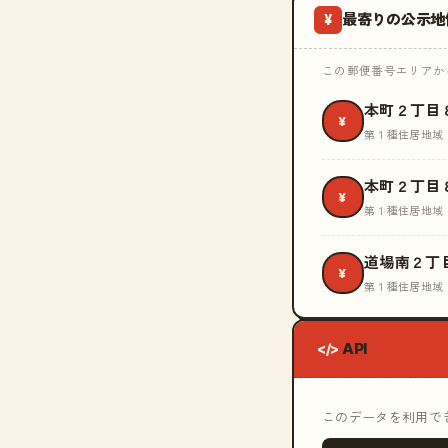
最寄りの公示地
¥
この郵便番号エリアから
本町２丁目
¥
第１種住居地域
本町２丁目
¥
第１種住居地域
道場南２丁
¥
第１種住居地域
API
</>
このデータを利用できる