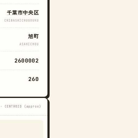
千葉市中央区
CHIBASHICHUUOUKU
旭町
ASAHICHOU
2600002
260
 · CENTROID (approx)