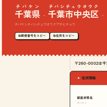
チバケン
チバシチュウオウク
千葉県
千葉市中央区
·
·
チバケンチバシチュウオウクアサヒチョウ
⧉ 郵便番号をコピー
⧉ 住所をコピー
〒260-0002
住所情報
◉
都道府県名
チバケン