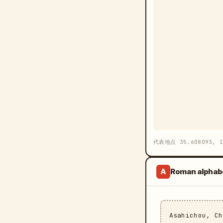
代表地点 35.608093, 1
Roman alphab
A
Asahichou, C