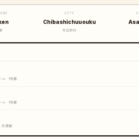
TURE
CITY
S
ken
Chibashichuuouku
Asa
県
市区町村
 · 1号線
 · 1号線
· 外房線