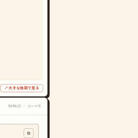
↗ 大きな地図で見る
ROMAJI · ローマ字
⧉