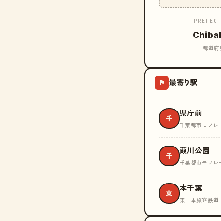
PREFEC
Chiba
都道府
最寄り駅
⚑
県庁前
千
千葉都市モノレール
葭川公園
千
千葉都市モノレール
本千葉
東
東日本旅客鉄道 