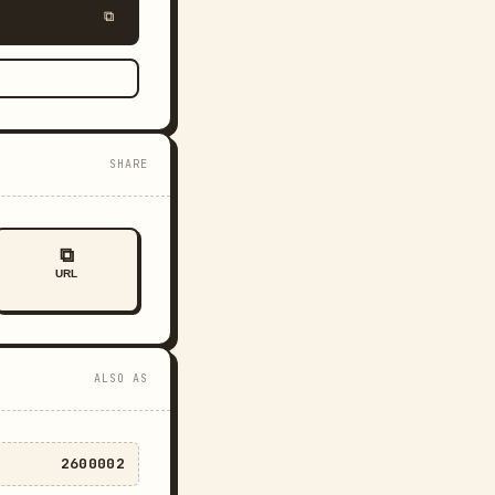
⧉
SHARE
⧉
URL
ALSO AS
2600002