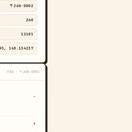
〒260-0002
260
12101
93, 140.134237
FAQ · 〒260-0002