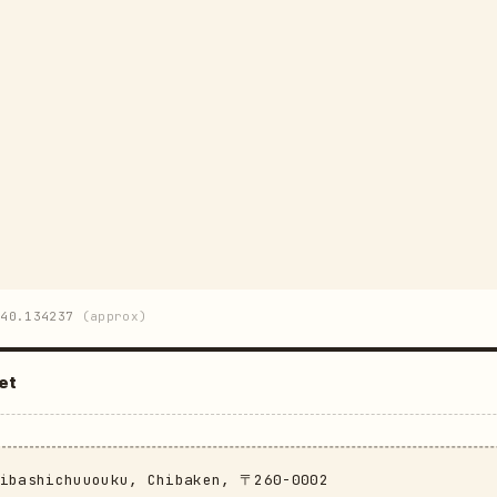
40.134237
(approx)
et
hibashichuuouku, Chibaken, 〒260-0002