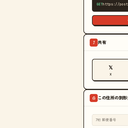
GET
https://post
共有
⤴
𝕏
X
この住所の別形
⎙
7桁 郵便番号