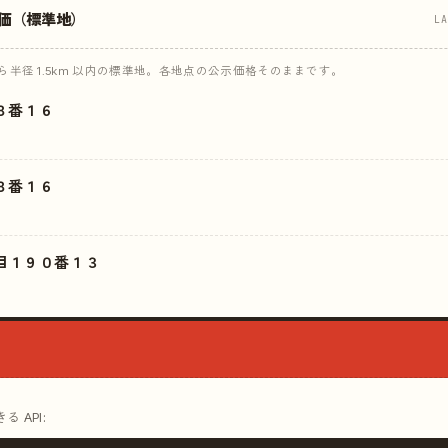
価（標準地）
L
半径 1.5km 以内の標準地。各地点の公示価格そのままです。
８番１６
８番１６
目１９０番１３
 API: