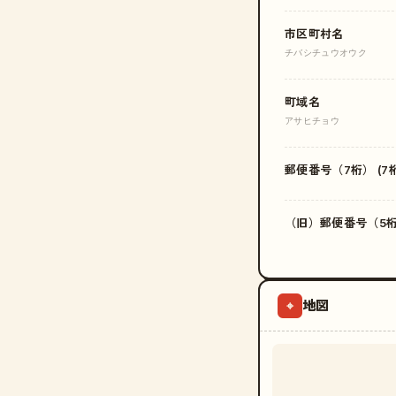
市区町村名
チバシチュウオウク
町域名
アサヒチョウ
郵便番号（7桁） (7桁
（旧）郵便番号（5桁）
地図
⌖