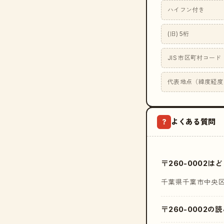
ハイフン付き
(旧) 5桁
JIS 市区町村コード
代表地点（緯度経度
よくある質問
?
〒260-0002
千葉県千葉市中央
〒260-0002の