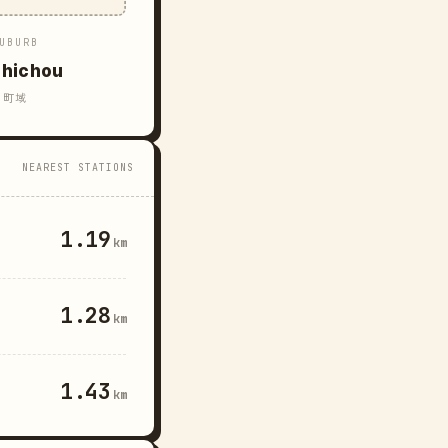
UBURB
hichou
町域
NEAREST STATIONS
1.19
km
1.28
km
1.43
km