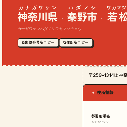
カナガワケン
ハダノシ
ワカマツ
神奈川県
秦野市
若
·
·
カナガワケンハダノシワカマツチョウ
⧉ 郵便番号をコピー
⧉ 住所をコピー
〒259-1314
住所情報
◉
都道府県名
カナガワケン