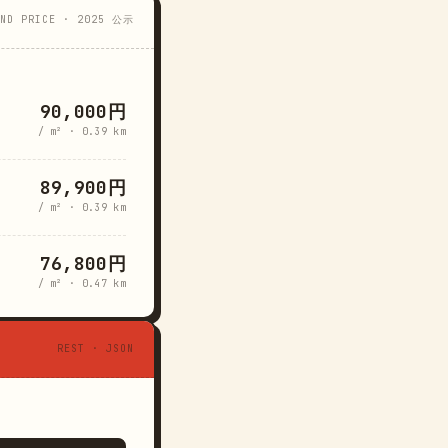
AND PRICE · 2025 公示
90,000円
/ m² · 0.39 km
89,900円
/ m² · 0.39 km
76,800円
/ m² · 0.47 km
REST · JSON