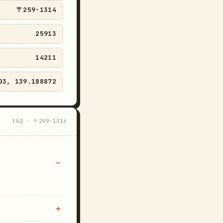
〒259-1314
25913
14211
03, 139.188872
FAQ · 〒259-1314