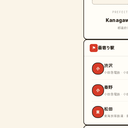
PREFEC
Kanaga
都道府
最寄り駅
⚑
渋沢
小
小田急電鉄 · 小
秦野
小
小田急電鉄 · 小
松田
東
東海旅客鉄道 ·