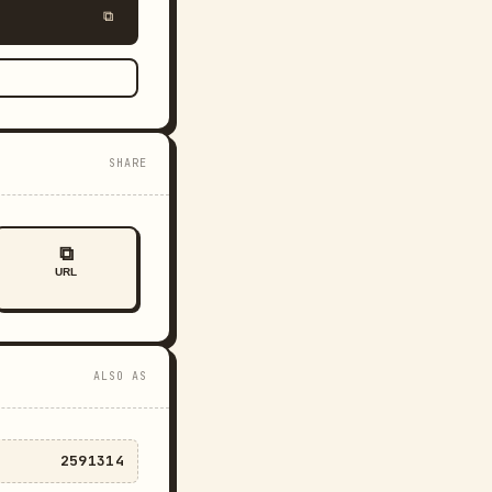
⧉
SHARE
⧉
URL
ALSO AS
2591314