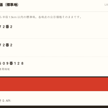
価（標準地）
L
半径 1.5km 以内の標準地。各地点の公示価格そのままです。
７２番２
７２番２
６０９番１２８
専用地域
 API: