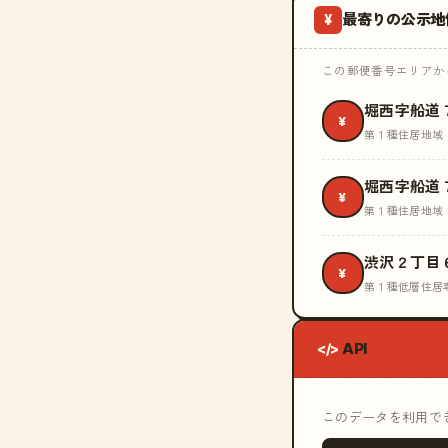
最寄りの公示地
¥
この郵便番号エリアから
堀西字船道
¥
第１種住居地域
堀西字船道
¥
第１種住居地域
渋沢２丁目
¥
第１種低層住居
API
</>
このデータを利用できる