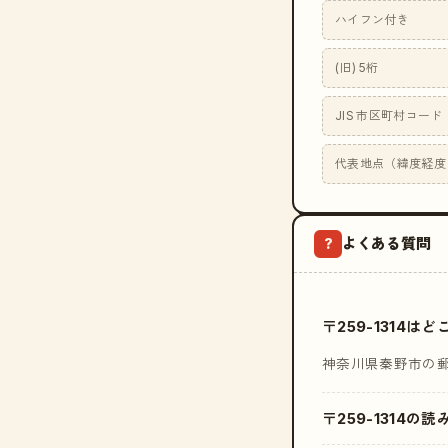
ハイフン付き
(旧) 5桁
JIS 市区町村コード
代表地点（緯度経度
よくある質問
?
〒259-1314
神奈川県秦野市の
〒259-1314の