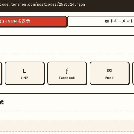
code.teraren.com/postcodes/2591314.json
{ } JSON を表示
📖 ドキュメント
L
ƒ
✉
LINE
Facebook
Email
式