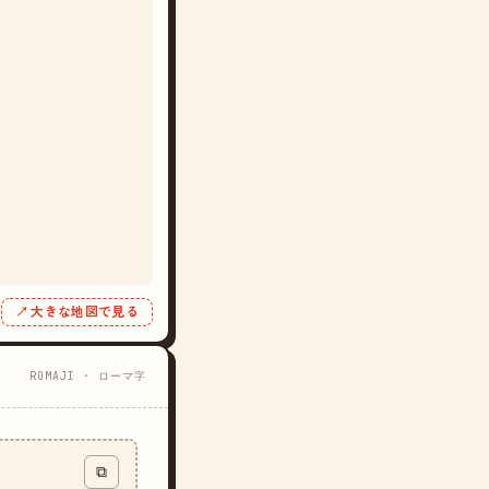
↗ 大きな地図で見る
ROMAJI · ローマ字
⧉