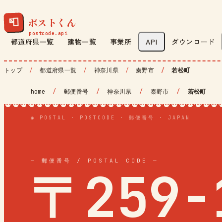
ポストくん
📮
都道府県一覧
建物一覧
事業所
API
ダウンロード
トップ
都道府県一覧
神奈川県
秦野市
若松町
home
/
郵便番号
/
神奈川県
/
秦野市
/
若松町
◉ POSTAL · POSTCODE · 郵便番号 · JAPAN
— 郵便番号 / POSTAL CODE —
〒259-