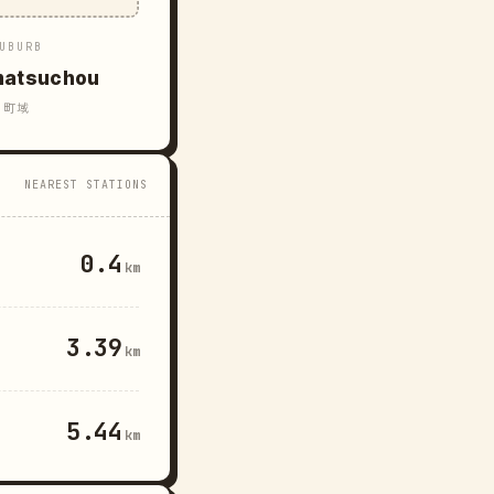
UBURB
atsuchou
町域
NEAREST STATIONS
0.4
km
3.39
km
5.44
km