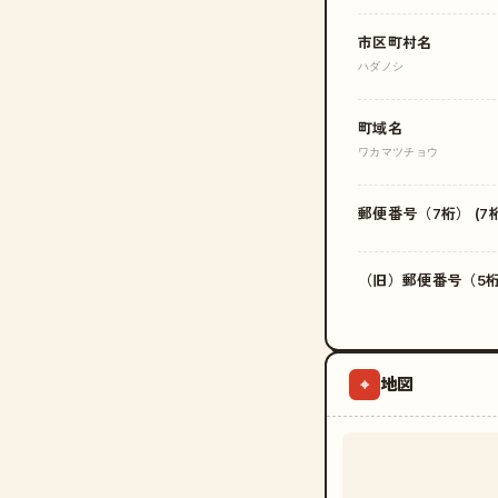
市区町村名
ハダノシ
町域名
ワカマツチョウ
郵便番号（7桁） (7桁
（旧）郵便番号（5桁）
地図
⌖