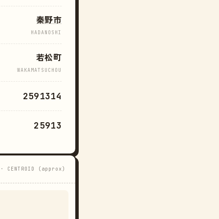
秦野市
HADANOSHI
若松町
WAKAMATSUCHOU
2591314
25913
 · CENTROID (approx)