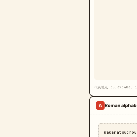
代表地点 35.373403, 1
Roman alphab
A
Wakamatsucho