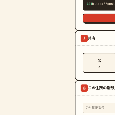
GET
https://post
共有
⤴
𝕏
X
この住所の別形
⎙
7桁 郵便番号