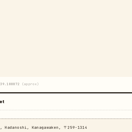
39.188872
(approx)
et
u, Hadanoshi, Kanagawaken, 〒259-1314