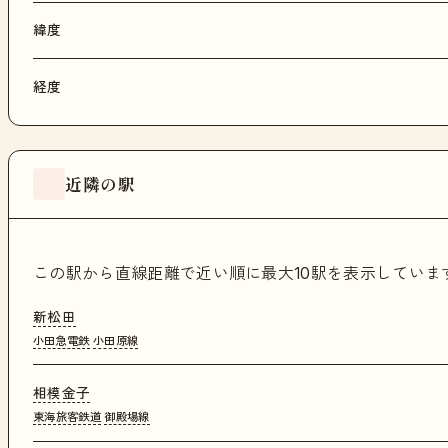
緯度
経度
近隣の駅
この駅から直線距離で近い順に最大10駅を表示してい
新松田
小田急電鉄
小田原線
相模金子
東海旅客鉄道
御殿場線