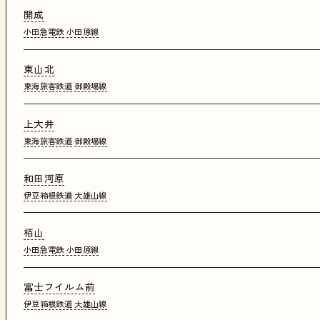
開成
小田急電鉄
小田原線
東山北
東海旅客鉄道
御殿場線
上大井
東海旅客鉄道
御殿場線
和田河原
伊豆箱根鉄道
大雄山線
栢山
小田急電鉄
小田原線
富士フイルム前
伊豆箱根鉄道
大雄山線