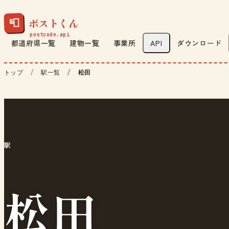
ポストくん
📮
都道府県一覧
建物一覧
事業所
API
ダウンロード
トップ
駅一覧
松田
駅
松田