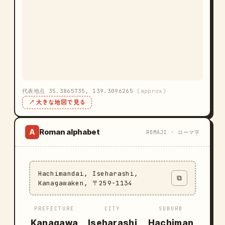
代表地点 35.3865735, 139.3096265
(approx)
↗ 大きな地図で見る
Roman alphabet
A
ROMAJI · ローマ字
Hachimandai, Iseharashi,
⧉
Kanagawaken, 〒259-1134
PREFECTURE
CITY
SUBURB
Kanagawa
Iseharashi
Hachiman