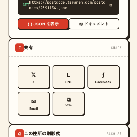
https://postcode.teraren.com/postc
GET
⧉
odes/2591134.json
{ } JSON を表示
📖 ドキュメント
共有
⤴
SHARE
𝕏
L
ƒ
X
LINE
Facebook
⧉
✉
URL
Email
この住所の別形式
⎙
ALSO AS