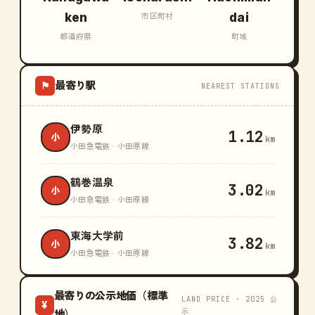
ken
dai
市区町村
都道府県
町域
最寄り駅
⚑
NEAREST STATIONS
伊勢原
1.12
小
km
小田急電鉄 · 小田原線
鶴巻温泉
3.02
小
km
小田急電鉄 · 小田原線
東海大学前
3.82
小
km
小田急電鉄 · 小田原線
最寄りの公示地価（標準
LAND PRICE · 2025 公
¥
示
地）