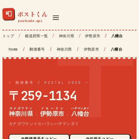
ポストくん
📮
トップ
都道府県一覧
神奈川県
伊勢原市
八幡台
home
/
郵便番号
/
神奈川県
/
伊勢原市
/
八幡台
— 郵便番号 / POSTAL CODE —
〒259-1134
カナガワケン
イセハラシ
ハチマンダイ
神奈川県
伊勢原市
八幡台
·
·
カナガワケンイセハラシハチマンダイ
⧉ 郵便番号をコピー
⧉ 住所をコピー