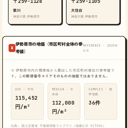
〒259-1128
〒259-1105
歌川
大住台
神奈川県 伊勢原市
神奈川県 伊勢原市
伊勢原市の地価（市区町村全体の参
REFERENCE · 2025年
¥
公示
考値）
※ 伊勢原市内の標準地から算出した市区町村単位の参考値で
す。
この郵便番号エリアそのものの地価ではありません
。
AVG · 平均
MEDIAN · 中
SAMPLES · 標
央値
準地数
115,452
112,000
36件
円/m²
円/m²
出典: 国土交通省 不動産情報ライブラリ（地価公示 XCT001）