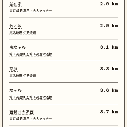
谷在家
2.9 km
東京都
日暮里・舎人ライナー
竹ノ塚
2.9 km
東武鉄道
伊勢崎線
南鳩ヶ谷
3.1 km
埼玉高速鉄道
埼玉高速鉄道線
草加
3.3 km
東武鉄道
伊勢崎線
鳩ヶ谷
3.6 km
埼玉高速鉄道
埼玉高速鉄道線
西新井大師西
3.7 km
東京都
日暮里・舎人ライナー