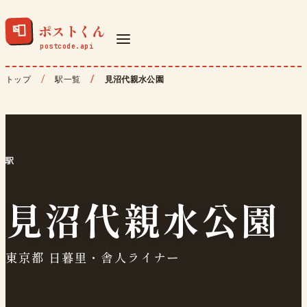
ポストくん
📮
トップ
駅一覧
見沼代親水公園
駅
見沼代親水公園
東京都 日暮里・舎人ライナー