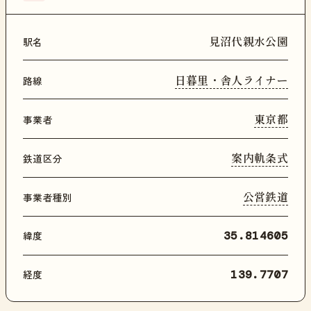
見沼代親水公園
駅名
日暮里・舎人ライナー
路線
東京都
事業者
案内軌条式
鉄道区分
公営鉄道
事業者種別
緯度
35.814605
経度
139.7707