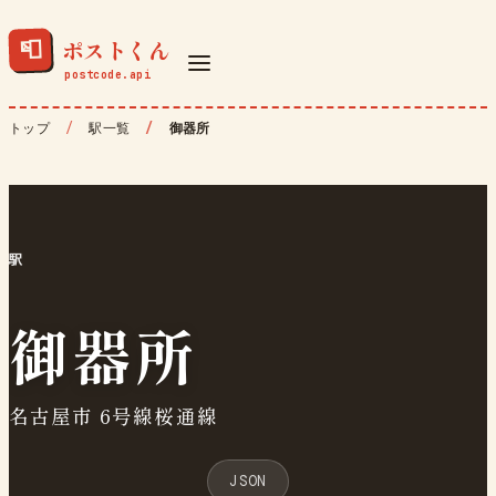
ポストくん
📮
トップ
駅一覧
御器所
駅
御器所
名古屋市 6号線桜通線
JSON