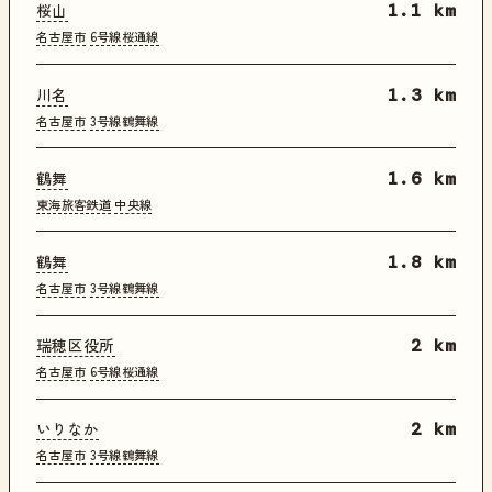
桜山
1.1 km
名古屋市
6号線桜通線
川名
1.3 km
名古屋市
3号線鶴舞線
鶴舞
1.6 km
東海旅客鉄道
中央線
鶴舞
1.8 km
名古屋市
3号線鶴舞線
瑞穂区役所
2 km
名古屋市
6号線桜通線
いりなか
2 km
名古屋市
3号線鶴舞線