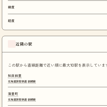
緯度
経度
近隣の駅
この駅から直線距離で近い順に最大10駅を表示してい
知床斜里
北海道旅客鉄道
釧網線
清里町
北海道旅客鉄道
釧網線