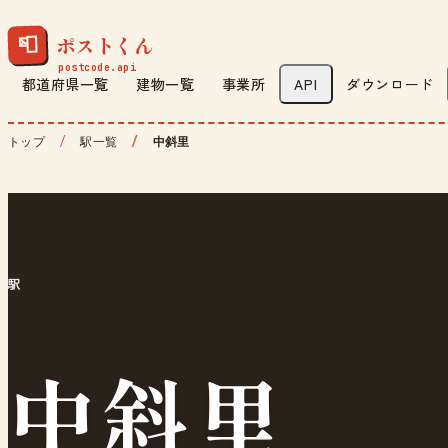
ポストくん
📮
都道府県一覧
建物一覧
事業所
API
ダウンロード
トップ
駅一覧
中斜里
駅
中斜里