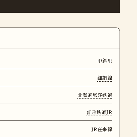
中斜里
釧網線
北海道旅客鉄道
普通鉄道JR
JR在来線