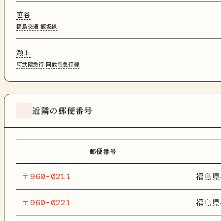
笹谷
福島交通
飯坂線
瀬上
阿武隈急行
阿武隈急行線
近隣の郵便番号
郵便番号
〒960-0211
福島県
〒960-0221
福島県