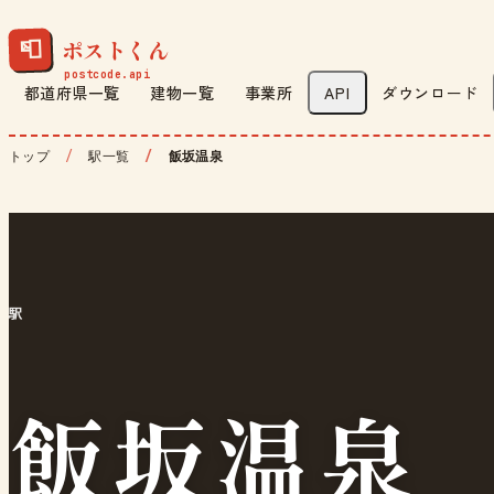
ポストくん
📮
都道府県一覧
建物一覧
事業所
API
ダウンロード
トップ
駅一覧
飯坂温泉
駅
飯坂温泉