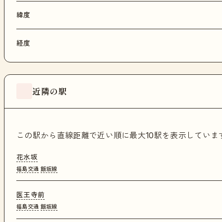
緯度
経度
近隣の駅
この駅から直線距離で近い順に最大10駅を表示してい
花水坂
福島交通
飯坂線
医王寺前
福島交通
飯坂線