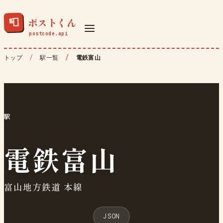
ポストくん
📮
トップ
駅一覧
電鉄富山
駅
電鉄富山
富山地方鉄道 本線
JSON