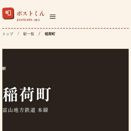
ポストくん
📮
トップ
駅一覧
稲荷町
駅
稲荷町
富山地方鉄道 本線