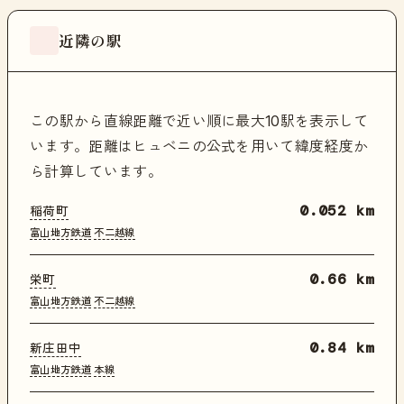
近隣の駅
この駅から直線距離で近い順に最大10駅を表示して
います。距離はヒュベニの公式を用いて緯度経度か
ら計算しています。
稲荷町
0.052 km
富山地方鉄道
不二越線
栄町
0.66 km
富山地方鉄道
不二越線
新庄田中
0.84 km
富山地方鉄道
本線