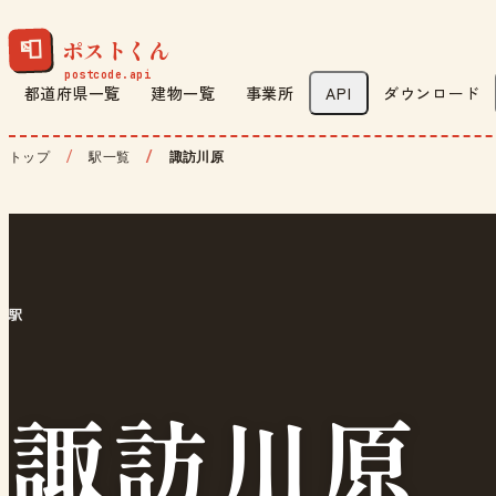
ポストくん
📮
都道府県一覧
建物一覧
事業所
API
ダウンロード
トップ
駅一覧
諏訪川原
駅
諏訪川原