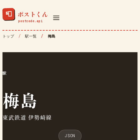
ポストくん
📮
トップ
駅一覧
梅島
駅
梅島
東武鉄道 伊勢崎線
JSON