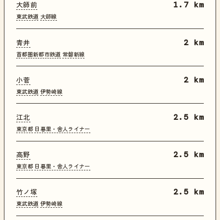
大師前
1.7 km
東武鉄道
大師線
青井
2 km
首都圏新都市鉄道
常磐新線
小菅
2 km
東武鉄道
伊勢崎線
江北
2.5 km
東京都
日暮里・舎人ライナー
高野
2.5 km
東京都
日暮里・舎人ライナー
竹ノ塚
2.5 km
東武鉄道
伊勢崎線