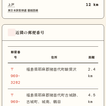
上戸
12 km
東日本旅客鉄道
磐越西線
近隣の郵便番号
郵便番
号
住所
距離
〒
2.4
福島県耶麻郡猪苗代町酸奨沢
969-
km
3282
〒
4.5
福島県耶麻郡猪苗代町古城跡、
969-
km
古城町、城南、鶴田