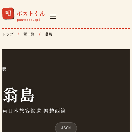
ポストくん
📮
トップ
駅一覧
翁島
駅
翁島
東日本旅客鉄道 磐越西線
JSON