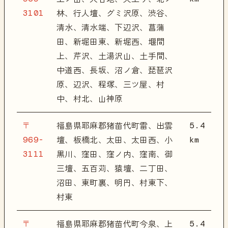
3101
林、行人壇、グミ沢原、渋谷、
清水、清水端、下辺沢、菖蒲
田、新堀田東、新堀西、堰間
上、芹沢、土湯沢山、土手間、
中道西、長坂、沼ノ倉、琵琶沢
原、辺沢、程塚、三ツ屋、村
中、村北、山神原
〒
5.4
福島県耶麻郡猪苗代町雷、出雲
969-
km
壇、板橋北、太田、太田西、小
3111
黒川、窪田、窪ノ内、窪南、御
三壇、五百苅、猿壇、二丁田、
沼田、東町裏、明円、村東下、
村東
〒
5.4
福島県耶麻郡猪苗代町今泉、上