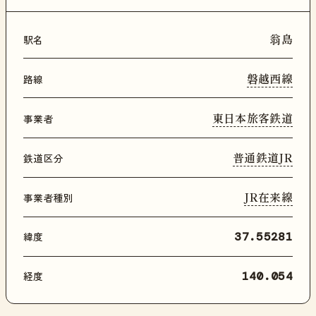
翁島
駅名
磐越西線
路線
東日本旅客鉄道
事業者
普通鉄道JR
鉄道区分
JR在来線
事業者種別
緯度
37.55281
経度
140.054