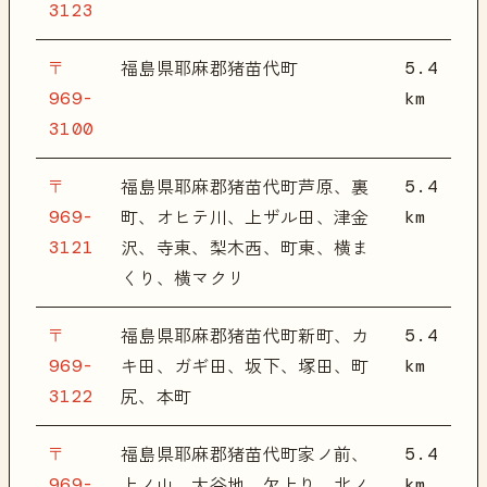
3123
〒
5.4
福島県耶麻郡猪苗代町
969-
km
3100
〒
5.4
福島県耶麻郡猪苗代町芦原、裏
969-
km
町、オヒテ川、上ザル田、津金
3121
沢、寺東、梨木西、町東、横ま
くり、横マクリ
〒
5.4
福島県耶麻郡猪苗代町新町、カ
969-
km
キ田、ガギ田、坂下、塚田、町
3122
尻、本町
〒
5.4
福島県耶麻郡猪苗代町家ノ前、
969-
km
上ノ山、大谷地、欠上り、北ノ