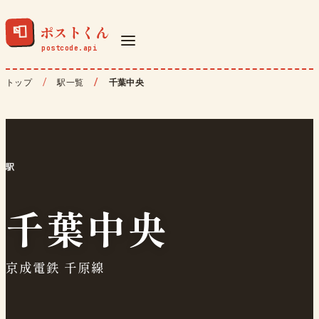
ポストくん
📮
トップ
駅一覧
千葉中央
駅
千葉中央
京成電鉄 千原線