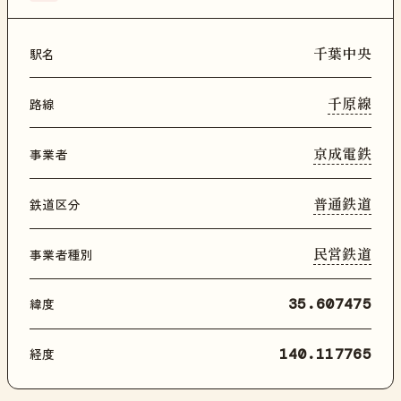
千葉中央
駅名
千原線
路線
京成電鉄
事業者
普通鉄道
鉄道区分
民営鉄道
事業者種別
緯度
35.607475
経度
140.117765