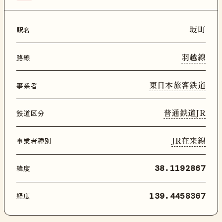
坂町
駅名
羽越線
路線
東日本旅客鉄道
事業者
普通鉄道JR
鉄道区分
JR在来線
事業者種別
緯度
38.1192867
経度
139.4458367