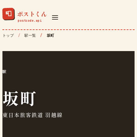
ポストくん
📮
トップ
駅一覧
坂町
駅
坂町
東日本旅客鉄道 羽越線