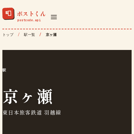
ポストくん
📮
トップ
駅一覧
京ヶ瀬
駅
京ヶ瀬
東日本旅客鉄道 羽越線