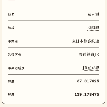
京ヶ瀬
駅名
羽越線
路線
東日本旅客鉄道
事業者
普通鉄道JR
鉄道区分
JR在来線
事業者種別
緯度
37.817625
経度
139.178475