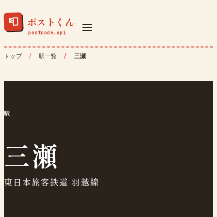
ポストくん
📮
トップ
駅一覧
三瀬
駅
三瀬
東日本旅客鉄道 羽越線