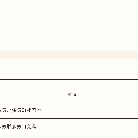
住所
多気郡多気町相可台
多気郡多気町荒蒔