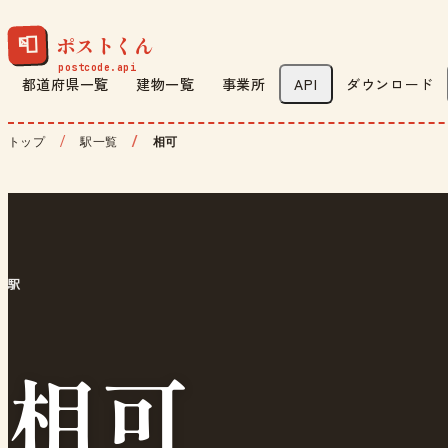
ポストくん
📮
都道府県一覧
建物一覧
事業所
API
ダウンロード
トップ
駅一覧
相可
駅
相可