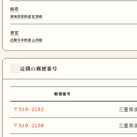
栃原
東海旅客鉄道
紀勢線
斎宮
近畿日本鉄道
山田線
近隣の郵便番号
郵便番号
〒519-2182
三重県
〒519-2158
三重県