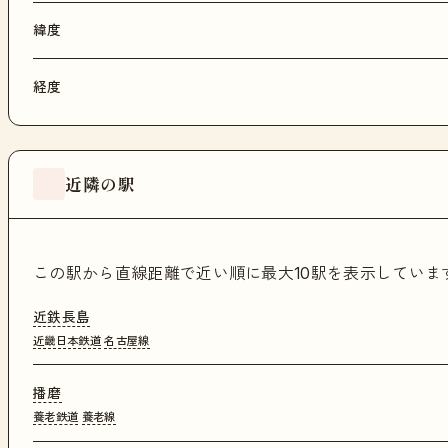
緯度
経度
近隣の駅
この駅から直線距離で近い順に最大10駅を表示してい
近鉄長島
近畿日本鉄道
名古屋線
播磨
養老鉄道
養老線