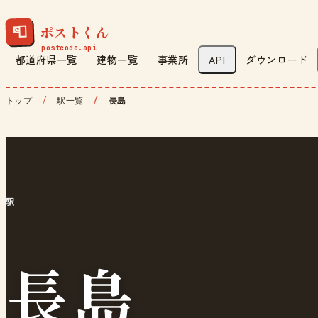
ポストくん
📮
都道府県一覧
建物一覧
事業所
API
ダウンロード
トップ
駅一覧
長島
駅
長島