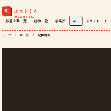
ポストくん
📮
都道府県一覧
建物一覧
事業所
API
ダウンロード
トップ
駅一覧
紀伊由良