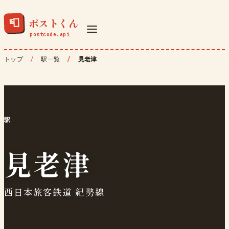
ポストくん
📮
トップ
駅一覧
見老津
駅
見老津
西日本旅客鉄道 紀勢線