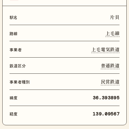
片貝
駅名
上毛線
路線
上毛電気鉄道
事業者
普通鉄道
鉄道区分
民営鉄道
事業者種別
緯度
36.393895
経度
139.09567