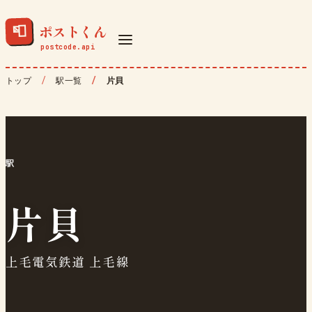
ポストくん
📮
トップ
駅一覧
片貝
駅
片貝
上毛電気鉄道 上毛線