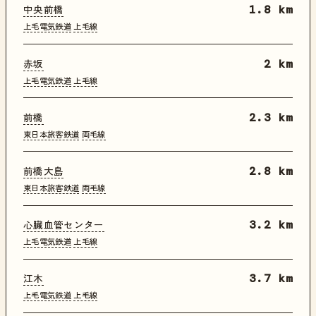
中央前橋
1.8 km
上毛電気鉄道
上毛線
赤坂
2 km
上毛電気鉄道
上毛線
前橋
2.3 km
東日本旅客鉄道
両毛線
前橋大島
2.8 km
東日本旅客鉄道
両毛線
心臓血管センター
3.2 km
上毛電気鉄道
上毛線
江木
3.7 km
上毛電気鉄道
上毛線