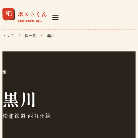
ポストくん
📮
トップ
駅一覧
黒川
駅
黒川
松浦鉄道 西九州線