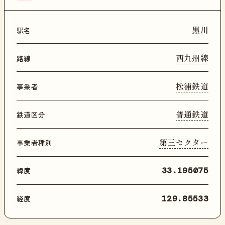
黒川
駅名
西九州線
路線
松浦鉄道
事業者
普通鉄道
鉄道区分
第三セクター
事業者種別
緯度
33.195075
経度
129.85533