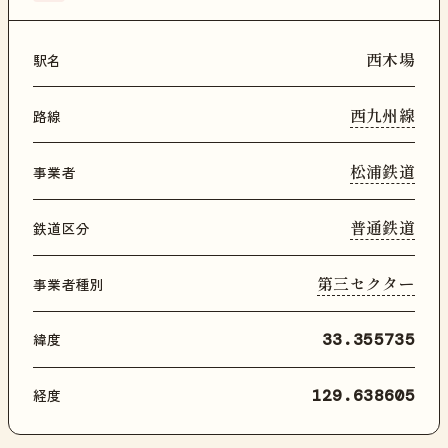
西木場
駅名
西九州線
路線
松浦鉄道
事業者
普通鉄道
鉄道区分
第三セクター
事業者種別
緯度
33.355735
経度
129.638605