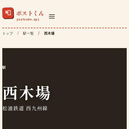
ポストくん
📮
トップ
駅一覧
西木場
駅
西木場
松浦鉄道 西九州線