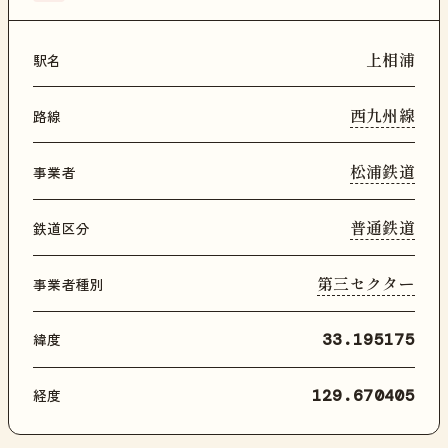
上相浦
駅名
西九州線
路線
松浦鉄道
事業者
普通鉄道
鉄道区分
第三セクター
事業者種別
緯度
33.195175
経度
129.670405