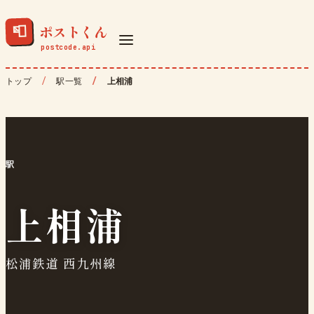
ポストくん
📮
トップ
駅一覧
上相浦
駅
上相浦
松浦鉄道 西九州線