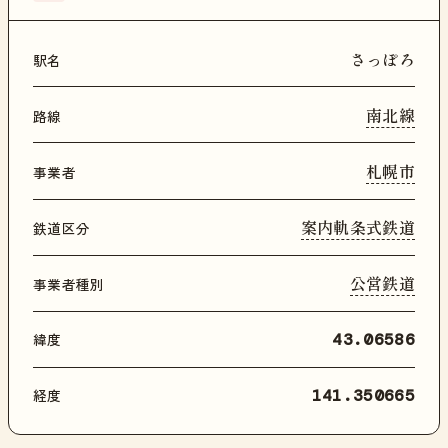
さっぽろ
駅名
南北線
路線
札幌市
事業者
案内軌条式鉄道
鉄道区分
公営鉄道
事業者種別
緯度
43.06586
経度
141.350665