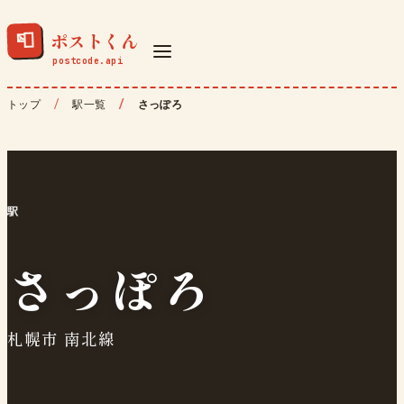
ポストくん
📮
トップ
駅一覧
さっぽろ
駅
さっぽろ
札幌市 南北線