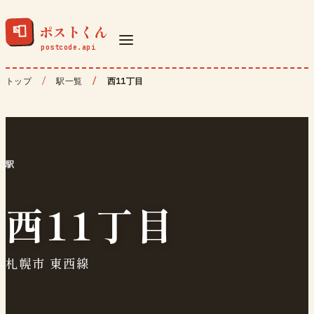
ポストくん
📮
トップ
駅一覧
西11丁目
駅
西11丁目
札幌市 東西線