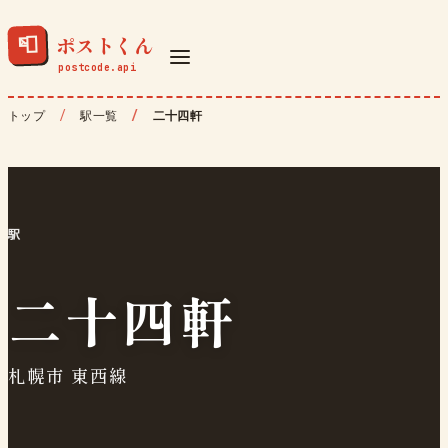
ポストくん
📮
トップ
駅一覧
二十四軒
駅
二十四軒
札幌市 東西線