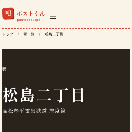
ポストくん
📮
トップ
駅一覧
松島二丁目
駅
松島二丁目
高松琴平電気鉄道 志度線