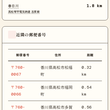
春日川
1.8 km
高松琴平電気鉄道
志度線
近隣の郵便番号
郵便番号
住所
距離
〒760-
0.32
香川県高松市松福
0067
km
町
〒760-
0.54
香川県高松市福岡
0066
km
町
〒760-
0.56
香川県高松市多賀